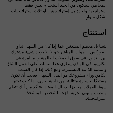
المخاطر، سيكون من الجيد استخدام ليس فقط
إستراتيجية واحدة بل إستراتيجيتين أو ثلاث استراتيجيات
بشكل متوازٍ.
استنتاج
يتساءل معظم المبتدئين عما إذا كان من السهل تداول
الفوركس. الجواب المباشر هو لا. لا يوجد شيء مشترك
بين التداول في سوق العملات العالمية والمقامرة في
الكازينو. في الواقع، ينطوي هذا النشاط على العمل الشاق
والتنمية الذاتية المستمرة. ومع ذلك، إذا كان السبب
الكامن وراء مشروعك هو المال السهل، فيجب أن تكون
مستعدًا لخسارة متتالية. من ناحية أخرى، إذا كنت تعتبر
سوق العملات مصدرًا لدخلك المعتاد، فتأكد من أنك تتعلم
وتتدرب وتتبنى تجربة ناجحة لشخص ما وتشحذ
استراتيجيتك.