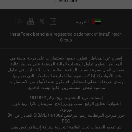
See more...
العربية
InstaForex brand
is a registered trademark of InstaFintech
Group
إفصاح عن المخاطر: تنطوي جميع الاستثمارات على درجة معينة من
المخاطر. ينطوي تداول المنتجات المالية المشتقة على مخاطر عالية
بفقدان المال بسرعة بسبب الرافعة المالية. يجب ألا تشارك في تداول
هذه الأدوات إلا إذا كنت تفهم تمامًا طبيعة المعاملات التي تقوم بها،
ومدى تعرضك الفعلي للمخاطر. قد تكون هذه الأنواع من الاستثمارات
مناسبة لبعض المستثمرين، لكنها ليست للجميع.
إنستانت تريد المحدودة، ريج. رقم 1811672
العنوان: الطابق الرابع، مبنى ووترز إيدج، ميريديان بلازا، رود تاون،
تورتولا،
جزر فيرجن البريطانية رقم الترخيص SIBA/L/14/1082 الصادر عن BVI
FSC
يتم تقديم الخدمات تحت العلامة التجارية لشركة إنستافوركس وهي