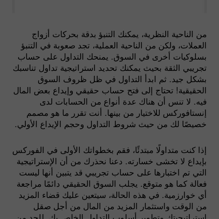
من الناحية النظرية، يمكنك التنبؤ بدقة بحركات أزواج
العملات، ولكن من الناحية العملية، تجد صعوبة في التنبؤ
بسلوكيات أخرى في السوق. يمنحك التداول على حساب
تجريبي الثقة بحيث يمكنك تحديد استراتيجية تداول تناسبك
بشكل جيد. ثم ابدأ التداول في ظل ظروف السوق
الحقيقية! تحتاج إلى فتح حساب حقيقي وإيداع بعض المال
فيه. لا تنس أن هناك عدة أنواع من الحسابات لدى
إنستافوركس للاختيار من بينها. أنت تقرر ما هو مصمم
خصيصًا لك من حيث شروط التداول وحجم الإيداع الأولي.
إذا كنت متداولًا مبتدئًا، فقم بخطواتك الأولى في الفوركس
بإيداع لا تخشى خسارته. دعنا نحذرك من أن الإستراتيجية
التي تم اختبارها على حساب تجريبي قد يتبين أنها ليست
فعالة كما هو متوقع. يجلب السوق الحقيقي دائمًا مراجعة
أي خوارزمية. في هذه الحالة، سيتعين عليك قضاء المزيد
من الوقت واستثمار المزيد من المال من أجل صقل
استراتيجيتك وتطوير أسلوب التداول الخاص بك. للحد من