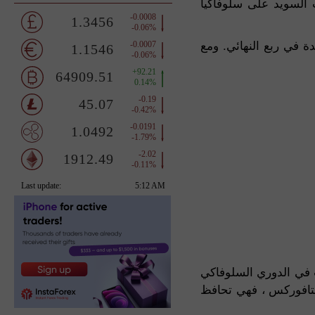
وفي مباراة دور المجموعات ، فازت السويد على سلوفاكيا
مت الولايات المتحدة في ربع النهائي. ومع
ب في الدوري السلوفاكي
ستافوركس ، فهي تحافظ