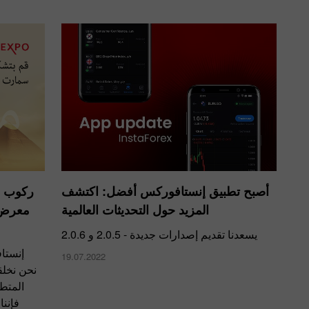
أصبح تطبيق إنستافوركس أفضل: اكتشف
ركوب م
المزيد حول التحديثات العالمية
معرض 
يسعدنا تقديم إصدارات جديدة - 2.0.5 و 2.0.6
إنستا
19.07.2022
نحن نخلق
المتطو
فإننا