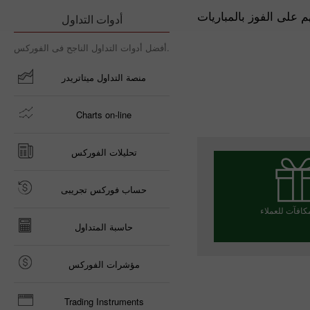
فاكيا ونشجعهم على الفوز بالمباريات
أدوات التداول
أفضل أدوات التداول الناجح فى الفوركس.
منصة التداول ميتاتريدر
Charts on-line
تحليلات الفوركس
حساب فوركس تجريبى
مكافآت للعملاء
حاسبة المتداول
مؤشرات الفوركس
ر مكافأتك
Trading Instruments