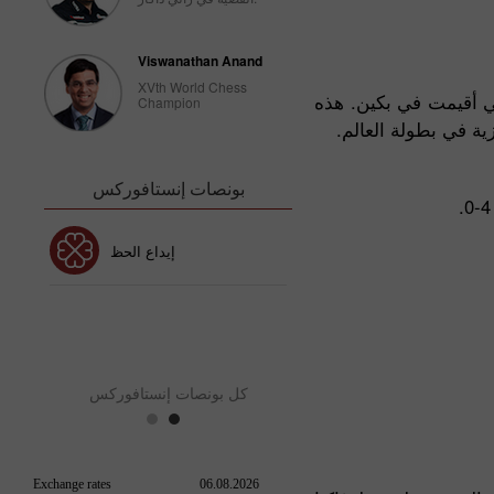
Viswanathan Anand
XVth World Chess
تي أقيمت في بكين. هذه
Champion
بونصات إنستافوركس
بونص 30٪
إيداع الحظ
نص نادي إنستافوركس
بو
كل بونصات إنستافوركس