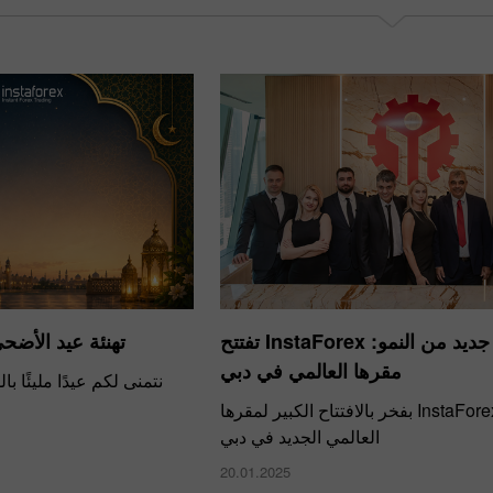
​فصل جديد من النمو: InstaForex تفتتح
تهنئة عيد الأضحى من ex
مقرها العالمي في دبي
نتمنى لكم عيدًا مليئًا ب
احتفلت InstaForex بفخر بالافتتاح الكبير لمقرها
العالمي الجديد في دبي
20.01.2025