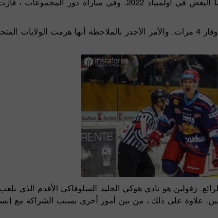
والجدير بالذكر أن سلوفاكيا والسويد قد واجهتا بالفعل بعضهما البعض في أولمبياد 2022. 
بشكل عام ، خاض المنتخب السلوفاكي 7 مباريات في بكين ، وفاز 4 مرات. والأمر الأجدر بالملاحظة أنها هز
رائع. زفولين هو نادي هوكي الجليد السلوفاكي الأقدم الذي يلع
هوبين. علاوة على ذلك ، من بين أمور أخرى بسبب الشراكة مع إن