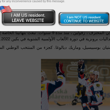
y for any inconvenience caused by this message.
إنستافوركس كانت الراعية العامة لنادي هوكي الجليد السلوفاكي المحترف ، زفولين ، 
 برونزية في دورة الألعاب الأولمبية الشتوية في بكين 2022.
تيان بوسبيسيل، وماريك ديالوغا. كجزء من المنتخب الوطني الس