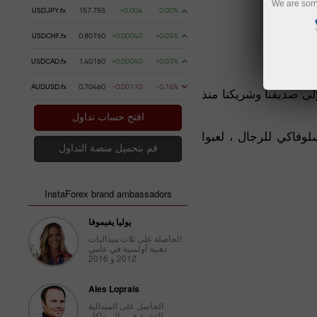
We are sorr
USDJPY.fx
157.755
+0.004
0.00%
USDCHF.fx
0.80760
+0.00040
+0.05%
USDCAD.fx
1.40160
+0.00040
+0.03%
AUDUSD.fx
0.70460
-0.00110
-0.16%
منذ مدة 9 سنوات. نبعث بتهانينا الخاصة إلى صديقنا وشريكنا منذ
افتح حساب تداول
لوفاكي للرجال ، لعبوا
قم بتحميل منصة التداول
InstaForex brand ambassadors
يوليا يفيموفا
الحاصلة على ثلاث ميداليات
ذهبية أولمبية في عامي
2012 و 2016
Ales Loprais
الحاصل على الميدالية
الفضية في رالي داكار.