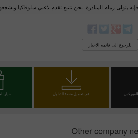
 زفولين 5 مباريات لإنهاء موسم 2021/2022. حاليا فإنه يتولى زمام المبادرة. نحن نتتبع تقدم لاعبي سلو
للرجوع الى قائمه الاخبار
 الفوركس
قم بتحميل منصة التداول
خيار ال
يا
اخت
Other company n