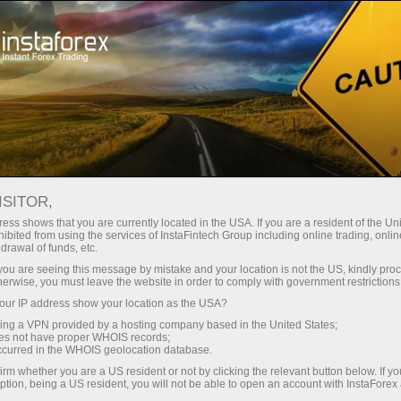
حب
منصة التداول
فتح الحساب الفوري
للمبتدئين
للمستثمرين
للشركاء
الحمل
ونزية في
ISITOR,
إيداع الأموال
ess shows that you are currently located in the USA. If you are a resident of the Uni
ibited from using the services of InstaFintech Group including online trading, online
drawal of funds, etc.
k you are seeing this message by mistake and your location is not the US, kindly pro
herwise, you must leave the website in order to comply with government restrictions
ur IP address show your location as the USA?
sing a VPN provided by a hosting company based in the United States;
oes not have proper WHOIS records;
occurred in the WHOIS geolocation database.
irm whether you are a US resident or not by clicking the relevant button below. If y
ption, being a US resident, you will not be able to open an account with InstaForex