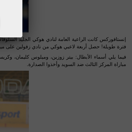
فترة طويلة! حصل أربعة لاعبي هوكي من نادي زفولين على ميداليات
فيما يلي أسماء الأبطال: بيتر زوزين، وميلوس كليمان، وكريس
مباراة المركز الثالث ضد السويد وأخذوا الصدارة.