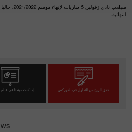
سيلعب نادي
النهائية.
حقق الربح من التداول في الفوركس
إذا كنت مبتدئا في عالم
افتح حساب تداول
افتح حسابا تجريب
ews