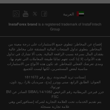
العربية
InstaForex brand
is a registered trademark of InstaFintech
Group
إفصاح عن المخاطر: تنطوي جميع الاستثمارات على درجة معينة من
المخاطر. ينطوي تداول المنتجات المالية المشتقة على مخاطر عالية
بفقدان المال بسرعة بسبب الرافعة المالية. يجب ألا تشارك في تداول
هذه الأدوات إلا إذا كنت تفهم تمامًا طبيعة المعاملات التي تقوم بها،
ومدى تعرضك الفعلي للمخاطر. قد تكون هذه الأنواع من الاستثمارات
مناسبة لبعض المستثمرين، لكنها ليست للجميع.
إنستانت تريد المحدودة، ريج. رقم 1811672
العنوان: الطابق الرابع، مبنى ووترز إيدج، ميريديان بلازا، رود تاون،
تورتولا،
جزر فيرجن البريطانية رقم الترخيص SIBA/L/14/1082 الصادر عن BVI
FSC
يتم تقديم الخدمات تحت العلامة التجارية لشركة إنستافوركس وهي
علامة تجارية مسجلة