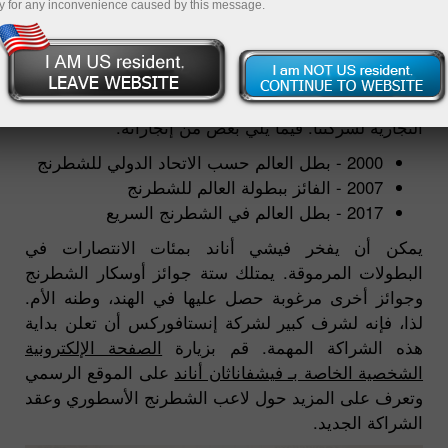
y for any inconvenience caused by this message.
12.02.2019 01:46 PM
إنستافوركس تفخر بأن تعلن شراكة فكرية جديدة. أصبح
لاعب الشطرنج الأسطوري، فيشفاناثان أناند سفير العلامة
التجارية لشركتنا. فيما يلي بعض من إنجازاته:
2000 - بطل العالم حسب الاتحاد الدولي للشطرنج
2007 - الفائز ببطولة العالم للشطرنج
2017 - بطل العالم في الشطرنج السريع
يمكن أن يفخر فيشي أناند بمئات الانتصارات في
البطولات المرموقة. يمتلك ستة جوائز أوسكار الشطرنج
وجوائز أخرى مرغوبة حصل عليها في الهند، وطنه الأم.
لذا، فإنه لشرف كبير لشركة إنستافوركس أن تعلن بداية
هذه الشراكة المهمة. قم بزيارة
الصفحة الإلكترونية
الشخصية الخاصة بـ فيشفاناثان أناند
على الموقع الرسمي
وتعرف على المزيد حول لاعب الشطرنج الأسطوري وعقد
الشراكة الجديد.