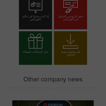
حقق الربح من التداول
إذا كنت مبتدئا في عالم
في الفوركس
الفوركس
افتح حساب تداول
افتح حسابا تجريبيا
قم بتحميل منصة
خيار المكافآت للعملاء
التداول
اختر مكافأتك
Other company news