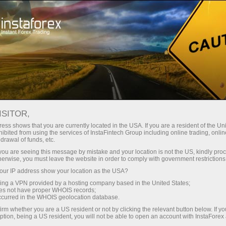
عن إنستافوركس
أخبار الشركة
بطل العالم في الرياضة الفكرية
ISITOR,
ينضم إلينا!
ess shows that you are currently located in the USA. If you are a resident of the Uni
ibited from using the services of InstaFintech Group including online trading, online
drawal of funds, etc.
k you are seeing this message by mistake and your location is not the US, kindly pro
herwise, you must leave the website in order to comply with government restrictions
فتح 
ur IP address show your location as the USA?
sing a VPN provided by a hosting company based in the United States;
oes not have proper WHOIS records;
فتح 
occurred in the WHOIS geolocation database.
irm whether you are a US resident or not by clicking the relevant button below. If y
ption, being a US resident, you will not be able to open an account with InstaForex