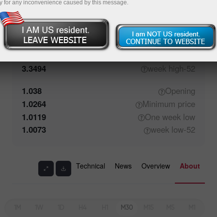
y for any inconvenience caused by this message.
1.0381
Closing
1.0394
Maximum
price
1.0861
One week
high
3.3494
high
52-week
1.038
Opening
1.0264
Minimum
price
1.0119
One week
low
1.0073
low
52-week
Technical
News
Overview
About
1M
1W
1D
H4
H1
M30
M15
M5
M1