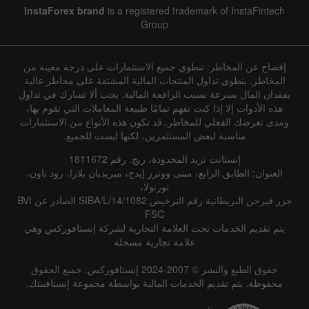
InstaForex brand
is a registered trademark of InstaFintech
Group
إفصاح عن المخاطر: تنطوي جميع الاستثمارات على درجة معينة من
المخاطر. ينطوي تداول المنتجات المالية المشتقة على مخاطر عالية
بفقدان المال بسرعة بسبب الرافعة المالية. يجب ألا تشارك في تداول
هذه الأدوات إلا إذا كنت تفهم تمامًا طبيعة المعاملات التي تقوم بها،
ومدى تعرضك الفعلي للمخاطر. قد تكون هذه الأنواع من الاستثمارات
مناسبة لبعض المستثمرين، لكنها ليست للجميع.
إنستانت تريد المحدودة، ريج. رقم 1811672
العنوان: الطابق الرابع، مبنى ووترز إيدج، ميريديان بلازا، رود تاون،
تورتولا،
جزر فيرجن البريطانية رقم الترخيص SIBA/L/14/1082 الصادر عن BVI
FSC
يتم تقديم الخدمات تحت العلامة التجارية لشركة إنستافوركس وهي
علامة تجارية مسجلة
حقوق الطبع والنشر © 2007-2024 إنستافوركس. جميع الحقوق
محفوظة. يتم تقديم الخدمات المالية بواسطة مجموعة إنستافينتك.