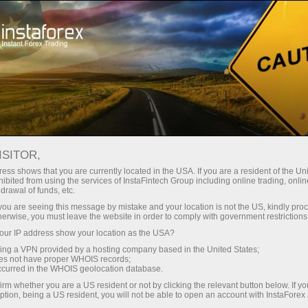
#RIPPLE
أدوات التداول
ظروف التداول
للمتداولين
ISITOR,
Ripple
ess shows that you are currently located in the USA. If you are a resident of the Uni
ibited from using the services of InstaFintech Group including online trading, online
drawal of funds, etc.
k you are seeing this message by mistake and your location is not the US, kindly pro
1.032
%)
(
10 Aug 2026 04:14
herwise, you must leave the website in order to comply with government restrictions
ur IP address show your location as the USA?
Sell
Buy
sing a VPN provided by a hosting company based in the United States;
oes not have proper WHOIS records;
1.0308
1.032
occurred in the WHOIS geolocation database.
irm whether you are a US resident or not by clicking the relevant button below. If y
ption, being a US resident, you will not be able to open an account with InstaForex
50%
Traders' feedback
50%