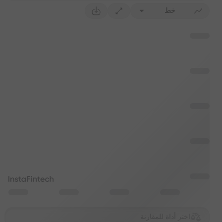
خط
اختر أداة للمقارنة