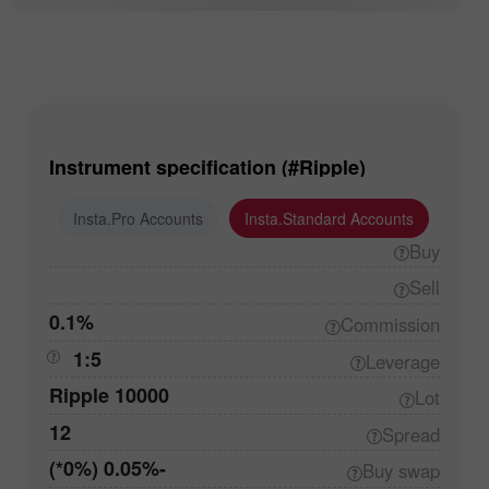
Instrument specification (#Ripple)
ounts
Insta.Pro Accounts
Insta.Standard Accounts
Buy
Sell
0.1%
Commission
1:5
Leverage
10000 Ripple
Lot
12
Spread
-0.05% (0%*)
Buy
swap