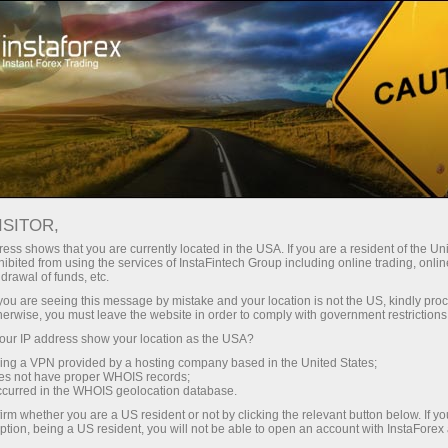
For Traders
Forex Analytics
InstaForex TV
Forex calendar
ISITOR,
ess shows that you are currently located in the USA. If you are a resident of the Uni
Trader’s calendar on March 3: USD
ibited from using the services of InstaFintech Group including online trading, online
drawal of funds, etc.
could become less attractive for traders
k you are seeing this message by mistake and your location is not the US, kindly pro
(th)
herwise, you must leave the website in order to comply with government restrictions
ur IP address show your location as the USA?
sing a VPN provided by a hosting company based in the United States;
oes not have proper WHOIS records;
occurred in the WHOIS geolocation database.
เปิดบัญชีซื้อขาย
irm whether you are a US resident or not by clicking the relevant button below. If y
ption, being a US resident, you will not be able to open an account with InstaForex