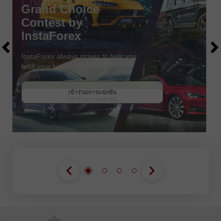
Chancy Deposit
ฝากเงินในบัญชีของคุณใน $3,000 และรับ
$1000
ไปเพิ่ม!
ใน สิงหาคม ทางเราได้ออก
$1000
ภายในแคมเปญ Chancy
Deposit !
คว้าโอกาสที่จะชนะด้วยการฝากเงิน $3,000 ไปในบัญชี
เทรด เมื่อทำตามเงื่อนไขนี้แล้ว คุณก็จะกลายเป็นผู้เข้าร่วม
แคมเปญ
รับโบนัส
เข้าร่วมการแข่งขัน
เข้าร่วมการแข่งขัน
เข้าร่วมการแข่งขัน