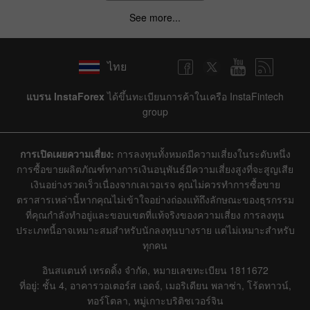
See more...
ไทย
แบรน InstaForex
ได้ขึ้นทะเบียนการค้าในเครือ InstaFintech
group
การเปิดเผยความเสี่ยง:
การลงทุนทั้งหมดมีความเสี่ยงในระดับหนึ่ง
การซื้อขายผลิตภัณฑ์ทางการเงินอนุพันธ์มีความเสี่ยงสูงที่จะสูญเสีย
เงินอย่างรวดเร็วเนื่องจากเลเวอเรจ คุณไม่ควรทำการซื้อขาย
ตราสารเหล่านี้หากคุณไม่เข้าใจอย่างถ่องแท้ถึงลักษณะของธุรกรรม
ที่คุณกำลังทำอยู่และขอบเขตที่แท้จริงของความเสี่ยง การลงทุน
ประเภทนี้อาจเหมาะสมสำหรับนักลงทุนบางราย แต่ไม่เหมาะสำหรับ
ทุกคน
อินสแตนท์ เทรดดิ้ง จำกัด, หมายเลขทะเบียน 1811672
ที่อยู่: ชั้น 4, อาคารวอเตอร์ส เอดจ์, เมอริเดียน พลาซ่า, โร้ดทาวน์,
ทอร์โตลา, หมู่เกาะบริติชเวอร์จิน