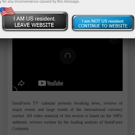
เปิดบัญชีเดโม่
y for any inconvenience caused by this message.
InstaForex TV calendar presents breaking news, reviews of
major events and large trends of the international currency
market. All video material of this section is based on the 100%
authentic reviews written by the leading analysts of InstaForex
Company.