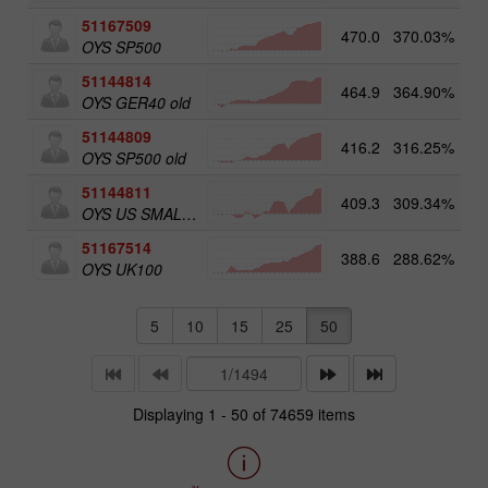
51167509
470.0
370.03%
OYS SP500
51144814
464.9
364.90%
OYS GER40 old
51144809
416.2
316.25%
OYS SP500 old
51144811
409.3
309.34%
5
OYS US SMALL CAPS old
51167514
388.6
288.62%
5
OYS UK100
5
10
15
25
50
Displaying 1 - 50 of 74659 items