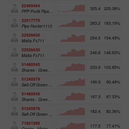
22469464
325.4
225.38%
PPP Profit Pips Plus
22517775
283.2
183.19%
14
Pips Hunter1113
22526630
254.5
154.49%
Mafia Fx711
22526630
246.6
146.63%
14
Mafia Fx711
51480545
203.9
103.85%
19
Shares - Green Energy 25
51245579
190.5
90.49%
20
Sell-Off Green Energy 50
51480545
187.3
87.33%
Shares - Green Energy 25
51245576
182.4
82.36%
Sell-Off Green Energy 25
71921595
177.5
77.47%
20
Crypto - Major crypto 50