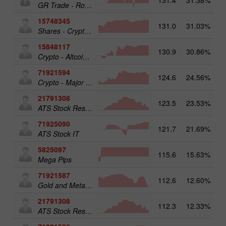
GR Trade - RoboTRADE24
15748345
131.0
31.03%
19
Shares - Crypto 50
15848117
130.9
30.86%
15
Crypto - Altcoins 25
71921594
124.6
24.56%
16
Crypto - Major crypto 25
21791308
123.5
23.53%
13
ATS Stock Resources
71925090
121.7
21.69%
14
ATS Stock IT
5825097
115.6
15.63%
19
Mega Pips
71921587
112.6
12.60%
15
Gold and Metals 50
21791308
112.3
12.33%
ATS Stock Resources