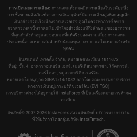
การเปิดเผยความเสี่ยง:
การลงทุนทั้งหมดมีความเสี่ยงในระดับหนึ่ง
การซื้อขายผลิตภัณฑ์ทางการเงินอนุพันธ์มีความเสี่ยงสูงที่จะสูญเสีย
เงินอย่างรวดเร็วเนื่องจากเลเวอเรจ คุณไม่ควรทำการซื้อขาย
ตราสารเหล่านี้หากคุณไม่เข้าใจอย่างถ่องแท้ถึงลักษณะของธุรกรรม
ที่คุณกำลังทำอยู่และขอบเขตที่แท้จริงของความเสี่ยง การลงทุน
ประเภทนี้อาจเหมาะสมสำหรับนักลงทุนบางราย แต่ไม่เหมาะสำหรับ
ทุกคน
อินสแตนท์ เทรดดิ้ง จำกัด, หมายเลขทะเบียน 1811672
ที่อยู่: ชั้น 4, อาคารวอเตอร์ส เอดจ์, เมอริเดียน พลาซ่า, โร้ดทาวน์,
ทอร์โตลา, หมู่เกาะบริติชเวอร์จิน
หมายเลขใบอนุญาต SIBA/L/14/1082 ออกโดยคณะกรรมการบริการ
ทางการเงินหมู่เกาะบริติชเวอร์จิน (BVI FSC)
การบริการต่างๆได้อยู่ภายใต้ InstaForex ที่เป็นเครื่องหมายการค้าจด
ทะเบียน.
ลิขสิทธิ์© 2007-2026 InstaForex สงวนลิขสิทธิ์ บริการทางการเงิน
ที่ให้บริการโดยกลุ่มบริษัท InstaFintech.