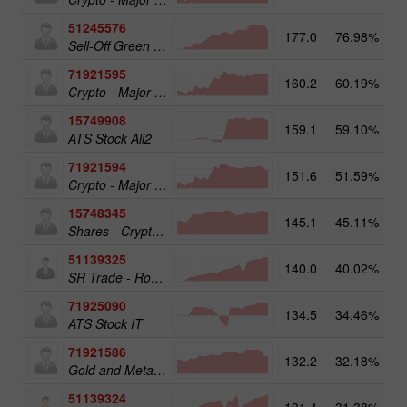
51245576
177.0
76.98%
19
Sell-Off Green Energy 25
71921595
160.2
60.19%
Crypto - Major crypto 50
15749908
159.1
59.10%
17
ATS Stock All2
71921594
151.6
51.59%
Crypto - Major crypto 25
15748345
145.1
45.11%
Shares - Crypto 50
51139325
140.0
40.02%
13
SR Trade - RoboTRADE24
71925090
134.5
34.46%
ATS Stock IT
71921586
132.2
32.18%
17
Gold and Metals 25
51139324
131.4
31.38%
12