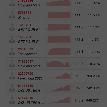
71921586
111.9
11.92%
Gold and Metals 25
5786744
111.5
11.50%
16
dinar fc
1659791
111.2
11.18%
31
GET YOUR RICHES ORG.1
1659791
111.2
11.18%
GET YOUR RICHES ORG.1
20345572
111.1
11.11%
20
Topindexone
71921587
100.3
0.31%
Gold and Metals 50
22509720
853.2
753.23%
4
Forex king 2025
51167510
842.9
742.93%
5
OYS US TECH
51144810
748.2
648.22%
4
OYS US TECH old