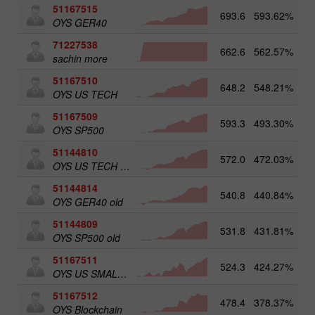
51167515
693.6
593.62%
5
OYS GER40
71227538
662.6
562.57%
3
sachin more
51167510
648.2
548.21%
OYS US TECH
51167509
593.3
493.30%
5
OYS SP500
51144810
572.0
472.03%
OYS US TECH old
51144814
540.8
440.84%
5
OYS GER40 old
51144809
531.8
431.81%
5
OYS SP500 old
51167511
524.3
424.27%
5
OYS US SMALL CAPS
51167512
478.4
378.37%
5
OYS Blockchain