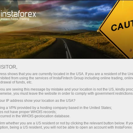
สำหรับนักลงทุน
ระบบ ForexCopy
การติดตาม
FOREXCOPY MONITORING
ISITOR,
FROM INSTAFOREX
ess shows that you are currently located in the USA. If you are a resident of the Uni
ibited from using the services of InstaFintech Group including online trading, online
drawal of funds, etc.
k you are seeing this message by mistake and your location is not the US, kindly pro
herwise, you must leave the website in order to comply with government restrictions
เปิดบัญชีซื้อขาย
ur IP address show your location as the USA?
sing a VPN provided by a hosting company based in the United States;
oes not have proper WHOIS records;
เปิดบัญชีเดโม่
occurred in the WHOIS geolocation database.
irm whether you are a US resident or not by clicking the relevant button below. If y
ption, being a US resident, you will not be able to open an account with InstaForex