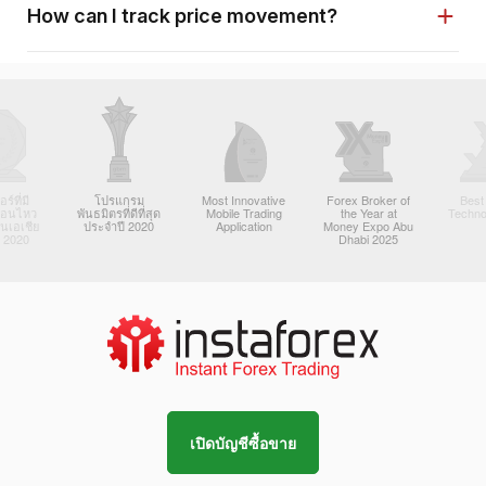
How can I track price movement?
์ที่มี
โปรแกรม
Most Innovative
Forex Broker of
Best
ื่อนไหว
พันธมิตรที่ดีที่สุด
Mobile Trading
the Year at
Techno
ในเอเชีย
ประจำปี 2020
Application
Money Expo Abu
 2020
Dhabi 2025
เปิดบัญชีซื้อขาย