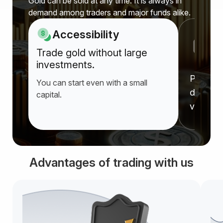
Gold can be sold at any time. It is always in
demand among traders and major funds alike.
Accessibility
P
Trade gold without large
a
investments.
Prices r
You can start even with a small
deprecia
capital.
value f
Advantages of trading with us