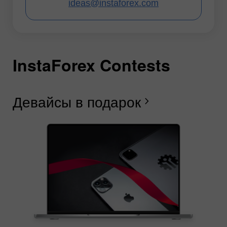
ideas@instaforex.com
InstaForex Contests
I
I
I
I
I
I
I
Девайсы в подарок
С
Б
Г
Р
Л
С
Б
chevron_right
И