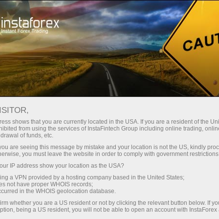
Промоакции
Конкурсы
Лаки Трейдер
ISITOR,
Лаки Трейдер
ess shows that you are currently located in the USA. If you are a resident of the Uni
ibited from using the services of InstaFintech Group including online trading, online
drawal of funds, etc.
Участники конкурса совершают торговые
k you are seeing this message by mistake and your location is not the US, kindly pro
операции на демосчете. Победителями
herwise, you must leave the website in order to comply with government restrictions
конкурса Лаки Трейдер объявляются
ur IP address show your location as the USA?
участники, набравшие наибольший рейтинг,
sing a VPN provided by a hosting company based in the United States;
который высчитывается посредством
oes not have proper WHOIS records;
occurred in the WHOIS geolocation database.
суммирования прибыли по всем
положительным сделкам и вычитания всех
irm whether you are a US resident or not by clicking the relevant button below. If y
ption, being a US resident, you will not be able to open an account with InstaForex
отрицательных.