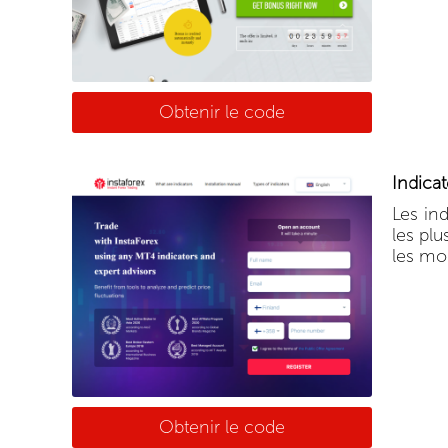
Obtenir le code
Indicat
Les in
les pl
les mo
Obtenir le code