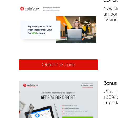
Condit
Nos cl
un bon
trading
Obtenir le code
Bonus 
Offre 
+30% s
importa