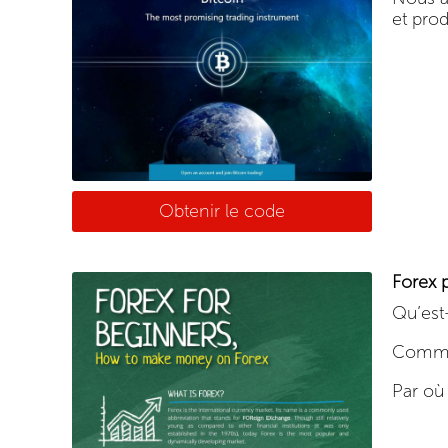
et prod
Obtenir le code
Forex 
Qu’est
Commen
Par o