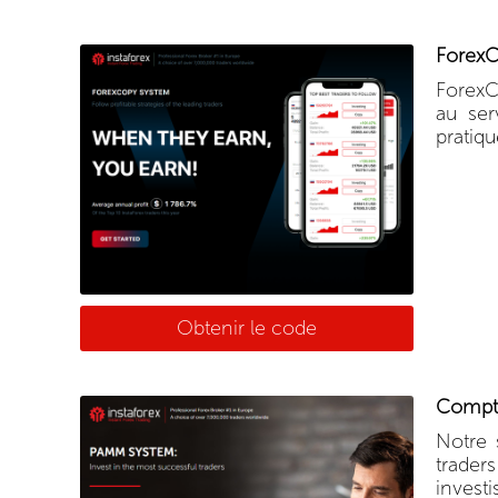
Forex
ForexC
au ser
pratiqu
Obtenir le code
Compt
Notre 
traders
investi