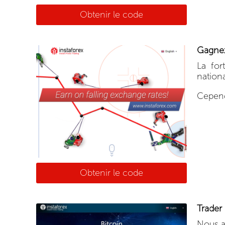
Obtenir le code
Gagnez
La for
nation
Cepend
Obtenir le code
Trader 
Nous a