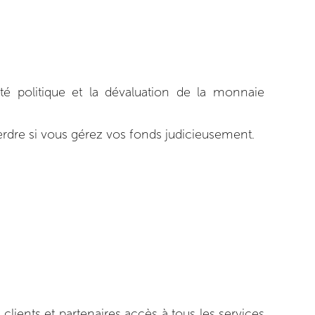
ilité politique et la dévaluation de la monnaie
erdre si vous gérez vos fonds judicieusement.
lients et partenaires accès à tous les services