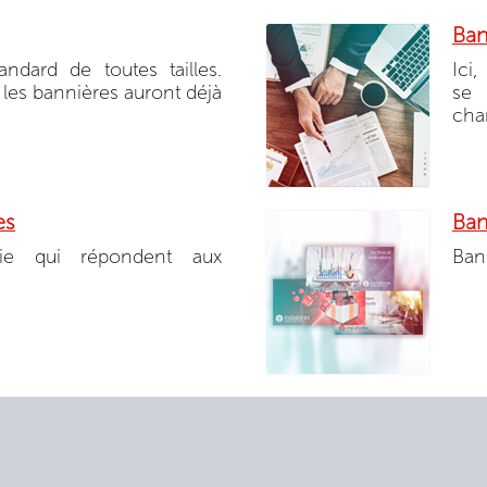
Ban
ndard de toutes tailles.
Ici
 les bannières auront déjà
se
cha
es
Ban
rie qui répondent aux
Ban