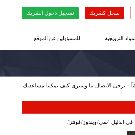
سجل كشريك
تسجيل دخول الشريك
مواد الترويجية
للمسؤولين عن الموقع
باً - يرجى الاتصال بنا وسنرى كيف يمكننا مساعدتك.
 في الدليل "سي/ويندوز/فونتز".