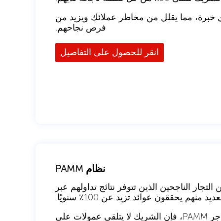
داولين ذوي خبرة، مما يقلل من مخاطر عملائك ويزيد من
فرص نجاحهم.
انقر للحصول على التفاصيل
نظام PAMM
التجار الناجحين الذين تتوفر نتائج تداولهم عبر
ديد منهم يحققون عوائد تزيد عن 100٪ سنويًا.
، إذا قام العميل المشار إليه بالاستثمار في تاجر PAMM، فإن الشريك لا يتلقى عمولات على