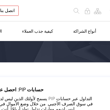
اتصل بنا
أنواع الشراكة
كيفية جذب العملاء
ال
حسابات PIP: احصل على 50٪ ربح من كل عميل تم الإشارة إليه!
التداول عبر حسابات PIP يسمح لأولئك
في سوق الصرف الأجنبي. من خلال وضع الأموال في ح
ليس لديهم مهارات تداول تولد أرباحًا. أنت كشريك تتلقى 50٪ من 