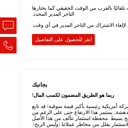
تلقائيًا بالقرب من الوقت الحقيقي كما يختارها
التاجر المدير المحدد.
إلغاء الاشتراك من التاجر المدير في أي وقت.
انقر للحصول على التفاصيل
بجانبك
ربما هو الطريق المضمون لكسب المال!
كتشفنا أن مؤشر S&P 500 (مؤشر يضم 505 شركة أمريكية رئيسية بأكبر قيمة سوقية) قد تابع
مدهشة، يستمر هذا الارتفاع حتى على الرغم من
تج بسيط: محفظة استثمار تتألف من هذا الأصل
لاستثمار يقلل من مخاطر عملائنا (وليس الربح).