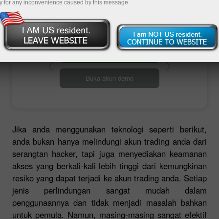
perlindungan level bank.
y for any inconvenience caused by this message.
Buka akun trading
Buka akun demo
Jika anda menggunakan teknologi seperti berikut,
anda bukan hanya melindungi akun trading anda dari
serangtan hacker, tapi juga menyediakan keamanan
akses yang berkali-kali lebih tinggi dari kemungkinan
resiko yang dapat terjadi ke akun trading anda. Setiap
jenis perlindungan sangat mudah dalam
penggunaannya dan tidak menjadi masalah bahkan
untuk pemula. Namun, masing-masing sangat efektif