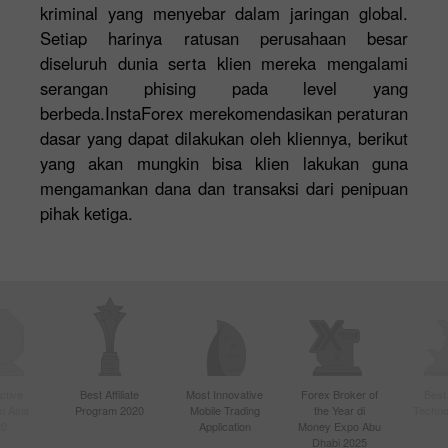
kriminal yang menyebar dalam jaringan global.
Setiap harinya ratusan perusahaan besar
diseluruh dunia serta klien mereka mengalami
serangan phising pada level yang
berbeda.InstaForex merekomendasikan peraturan
dasar yang dapat dilakukan oleh kliennya, berikut
yang akan mungkin bisa klien lakukan guna
mengamankan dana dan transaksi dari penipuan
pihak ketiga.
ctive
Best Affiliate
Most Innovative
Forex Broker of
Best
n Asia
Program 2020
Mobile Trading
the Year di
Techno
20
Application
Money Expo Abu
Dhabi 2025