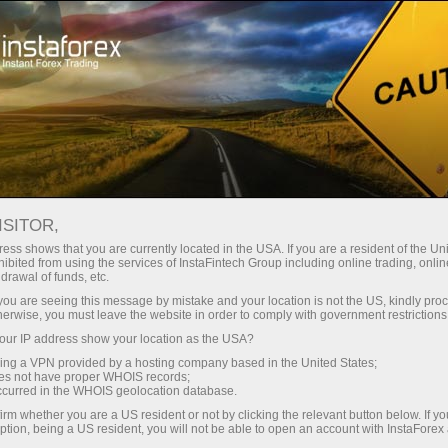
Untuk Traders
Syarat Trading
Keamanan dengan InstaForex
ISITOR,
ess shows that you are currently located in the USA. If you are a resident of the Uni
Keamanan dengan
ibited from using the services of InstaFintech Group including online trading, online
drawal of funds, etc.
InstaForex
k you are seeing this message by mistake and your location is not the US, kindly pro
herwise, you must leave the website in order to comply with government restrictions
ur IP address show your location as the USA?
Membuka akun pada Perusahaan InstaForex,
sing a VPN provided by a hosting company based in the United States;
klien akan menerima perlindungan sepenuhnya
oes not have proper WHOIS records;
dalam aspek finansial dan teknis. Selain itu,
occurred in the WHOIS geolocation database.
kebanyakan dari teknologi yang digunakan
irm whether you are a US resident or not by clicking the relevant button below. If y
oleh Perusahaan InstaForex memiliki
ption, being a US resident, you will not be able to open an account with InstaForex