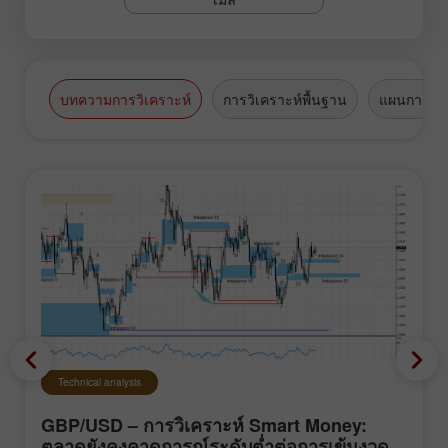
บทความการวิเคราะห์
การวิเคราะห์พื้นฐาน
แผนการซื้
Technical analysis
GBP/USD – การวิเคราะห์ Smart Money:
ตลาดยังคงคาดการณ์ระดับต่ำต่อการเข้มงวด