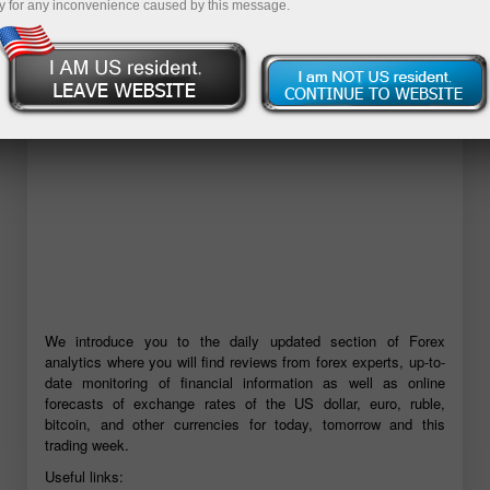
y for any inconvenience caused by this message.
เปิดบัญชีเดโม่
We introduce you to the daily updated section of Forex
analytics where you will find reviews from forex experts, up-to-
date monitoring of financial information as well as online
forecasts of exchange rates of the US dollar, euro, ruble,
bitcoin, and other currencies for today, tomorrow and this
trading week.
Useful links: