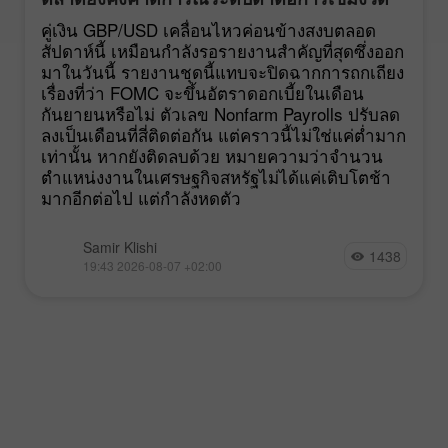
นโยบายของ FOMC
คู่เงิน GBP/USD เคลื่อนไหวค่อนข้างสงบตลอด
สัปดาห์นี้ เหมือนกำลังรอรายงานสำคัญที่สุดซึ่งออก
มาในวันนี้ รายงานชุดนี้แทบจะปิดฉากการถกเถียง
เรื่องที่ว่า FOMC จะขึ้นอัตราดอกเบี้ยในเดือน
กันยายนหรือไม่ ตัวเลข Nonfarm Payrolls ปรับลด
ลงเป็นเดือนที่สี่ติดต่อกัน แต่คราวนี้ไม่ใช่แค่ต่ำมาก
เท่านั้น หากยังติดลบด้วย หมายความว่าจำนวน
ตำแหน่งงานในเศรษฐกิจสหรัฐไม่ได้แค่เติบโตช้า
มากอีกต่อไป แต่กำลังหดตัว
Samir Klishi
1438
19:43 2026-08-07 +02:00