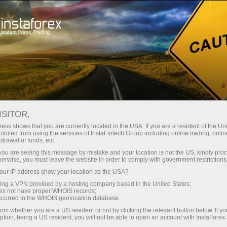
For Traders
Analytical Reviews
Technical analysis
ISITOR,
11.05.2026: Forex Analysis &
ess shows that you are currently located in the USA. If you are a resident of the Uni
ibited from using the services of InstaFintech Group including online trading, online
Reviews: Forex forecast 11/05/2026:
drawal of funds, etc.
EUR/USD, USD/JPY, GBP/USD, SP500,
k you are seeing this message by mistake and your location is not the US, kindly pro
herwise, you must leave the website in order to comply with government restrictions
Oil and Bitcoin
ur IP address show your location as the USA?
sing a VPN provided by a hosting company based in the United States;
oes not have proper WHOIS records;
occurred in the WHOIS geolocation database.
เปิดบัญชีซื้อขาย
irm whether you are a US resident or not by clicking the relevant button below. If y
ption, being a US resident, you will not be able to open an account with InstaForex