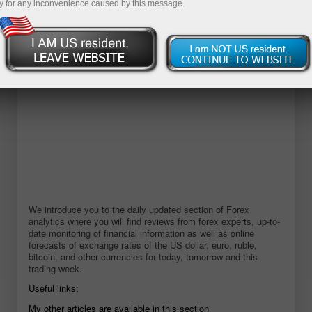
y for any inconvenience caused by this message.
เปิดบัญชีเดโม่
We introduce you to the daily updated section of Forex
analytics where you will find reviews from forex experts, up-to-
date monitoring of financial information as well as online
forecasts of exchange rates of the US dollar, euro, ruble,
bitcoin, and other currencies for today, tomorrow and this
trading week.
Useful links:
My other articles are available in this section