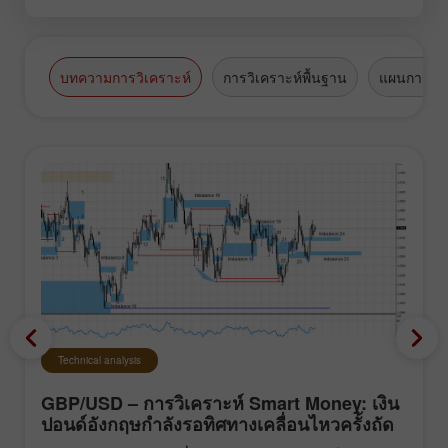
บทความการวิเคราะห์
การวิเคราะห์พื้นฐาน
แผนการซื้
Technical analysis
GBP/USD – การวิเคราะห์ Smart Money: เงิน
ปอนด์อังกฤษกำลังรอทิศทางเคลื่อนไหวครั้งถัด
ไปของตลาด