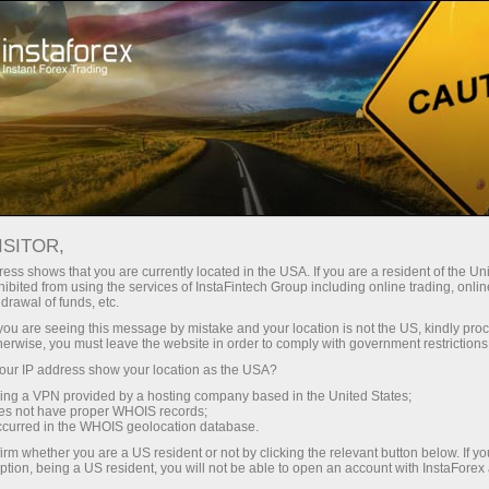
For Traders
Analytical Reviews
Technical analysis
ISITOR,
17.06.2025: Forex Analysis &
ess shows that you are currently located in the USA. If you are a resident of the Uni
ibited from using the services of InstaFintech Group including online trading, online
Reviews: Forex forecast 17/06/2025:
drawal of funds, etc.
EUR/USD, USD/JPY, NZD/USD, SP500
k you are seeing this message by mistake and your location is not the US, kindly pro
herwise, you must leave the website in order to comply with government restrictions
and Bitcoin
ur IP address show your location as the USA?
sing a VPN provided by a hosting company based in the United States;
oes not have proper WHOIS records;
occurred in the WHOIS geolocation database.
เปิดบัญชีซื้อขาย
irm whether you are a US resident or not by clicking the relevant button below. If y
ption, being a US resident, you will not be able to open an account with InstaForex