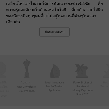
เคลื่อนไหวเองได้ภายใต้การพัฒนาของชาวรัสเซีย คือ
ความรู้และทักษะในด้านเทคโนโลยี ที่ก่อตัวความใฝ่ฝัน
ของนักธุรกิจทุกๆคนที่จะไปอยู่ในสถานที่ต่างๆในเวลา
เดียวกัน
ข้อมูลเพิ่มเติม
์ที่มี
โปรแกรม
Most Innovative
Forex Broker of
Best
Mobile Trading
the Year at
Techno
ื่อนไหว
พันธมิตรที่ดีที่สุด
Application
Money Expo Abu
ในเอเชีย
ประจำปี 2020
Dhabi 2025
 2020