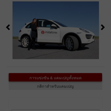
การแข่งขัน & แคมเปญทั้งหมด
กติกาสำหรับแคมเปญ