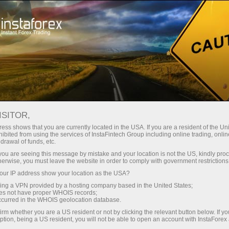
แคมเปญ
การแข่งขัน
Porsche Cayenne
BEST TRADING, LUXURY
ISITOR,
DRIVING
ess shows that you are currently located in the USA. If you are a resident of the Uni
ibited from using the services of InstaFintech Group including online trading, online
drawal of funds, etc.
k you are seeing this message by mistake and your location is not the US, kindly pro
herwise, you must leave the website in order to comply with government restrictions
ย
ur IP address show your location as the USA?
sing a VPN provided by a hosting company based in the United States;
oes not have proper WHOIS records;
occurred in the WHOIS geolocation database.
irm whether you are a US resident or not by clicking the relevant button below. If y
ption, being a US resident, you will not be able to open an account with InstaForex