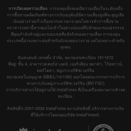
การเปิดเผยความเสี่ยง:
การลงทุนทั้งหมดมีความเสี่ยงในระดับหนึ่ง
การซื้อขายผลิตภัณฑ์ทางการเงินอนุพันธ์มีความเสี่ยงสูงที่จะสูญเสีย
เงินอย่างรวดเร็วเนื่องจากเลเวอเรจ คุณไม่ควรทำการซื้อขาย
ตราสารเหล่านี้หากคุณไม่เข้าใจอย่างถ่องแท้ถึงลักษณะของธุรกรรม
ที่คุณกำลังทำอยู่และขอบเขตที่แท้จริงของความเสี่ยง การลงทุน
ประเภทนี้อาจเหมาะสมสำหรับนักลงทุนบางราย แต่ไม่เหมาะสำหรับ
ทุกคน
อินสแตนท์ เทรดดิ้ง จำกัด, หมายเลขทะเบียน 1811672
ที่อยู่: ชั้น 4, อาคารวอเตอร์ส เอดจ์, เมอริเดียน พลาซ่า, โร้ดทาวน์,
ทอร์โตลา, หมู่เกาะบริติชเวอร์จิน
หมายเลขใบอนุญาต SIBA/L/14/1082 ออกโดยคณะกรรมการบริการ
ทางการเงินหมู่เกาะบริติชเวอร์จิน (BVI FSC)
การบริการต่างๆได้อยู่ภายใต้ InstaForex ที่เป็นเครื่องหมายการค้าจด
ทะเบียน.
ลิขสิทธิ์© 2007-2026 InstaForex สงวนลิขสิทธิ์ บริการทางการเงิน
ที่ให้บริการโดยกลุ่มบริษัท InstaFintech.