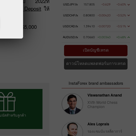
ูหนาวประจำปี 2022ที่
USDJPY.fx
157.805
-0.629
-0.40%
ปญ
Chancy Deposit
ให้
USDCHF.fx
0.80800
-0.00420
-0.52%
พื่อรับอีก $5,000
USDCAD.fx
1.39410
-0.00720
-0.51%
AUDUSD.fx
0.70660
+0.00340
+0.48%
เปิดบัญชีเทรด
ดาวน์โหลดแพลตฟอร์มการเทรด
InstaForex brand ambassadors
Viswanathan Anand
XVth World Chess
Champion
บนัสสำหรับลูกค้า
Ales Loprais
รองแชมป์แรลลี่ดาการ์