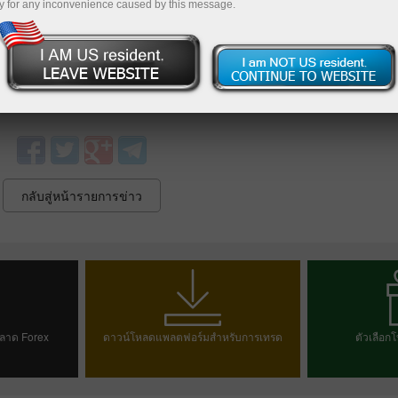
่างๆกำลังแข่งขันกันเพื่อเหรียญในการแข่งขันเกมโอลิมปิกฤด
y for any inconvenience caused by this message.
ณะเดียวกันพวกเราขอนำเสนอโอกาสในการรับเงินรางวัลในแคมเ
่วมแคมเปญนี้
เติมเงินเข้าบัญชีคุณ
ด้วยเงิน $3,000
คว้าโอกาสนี้เ
กลับสู่หน้ารายการข่าว
ลาด Forex
ดาวน์โหลดแพลตฟอร์มสำหรับการเทรด
ตัวเลือกโ