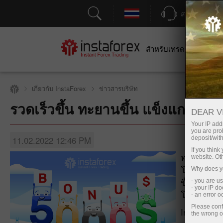
สนับสนุน
สำหรับเทรดเดอร์
สำหร
เกี่ยวกับ InstaForex
ข่าวสารบริษัท
รวดเร็วขึ้น ทะยานขึ้น แข็งแกร่งขึ้
เปิดบัญชีซื้อขาย
DEAR V
Your IP addr
you are proh
11.02.2022 12:46 PM
deposit/with
If you thin
ทราบหรือไม
website. Ot
โตเกียวประจ
Why does yo
ขึ้น ทะยาน
- you are u
- your IP d
โลกในช่วงเ
- an error 
Please conf
InstaForex 
the wrong o