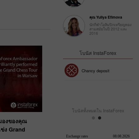
โบนัสของคุณ
คุณ Yuliya Efimova
นักกีฬาโอลิมปิกเหรียญทอง
สามสมัยในปี 2012 และ
2016
โบนัส InstaForex
โบนัส 30%
Chancy deposit
คลับโบนัส InstaForex
โบนัสทั้งหมดใน InstaForex
ามองของคุณ
ข่ง Grand