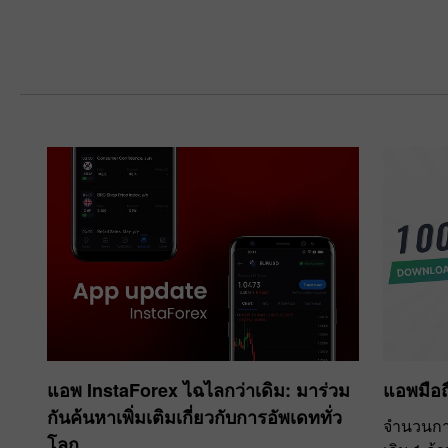
เปิดบัญชีเทรด
เปิดบัญชีเดโ
แอพ InstaForex ไฉไลกว่าเดิม: มาร่วม
แอพมือถื
กันค้นหาเพิ่มเติมเกี่ยวกับการอัพเดททั่ว
จำนวนการ
โลก