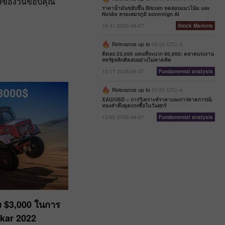
าสของวันขอบคุณ
ราคาน้ำมันขยับขึ้น Bitcoin ทดสอบแนวโน้ม และ
Nvidia ครองสมรภูมิ sovereign AI
15:41 2026-08-07
Stock Markets
Relevance up to
08:00 UTC--4
ติดลบ 23,000 แทนที่จะบวก 90,000: ตลาดแรงงาน
สหรัฐพลิกติดลบอย่างไม่คาดคิด
15:17 2026-08-07
Fundamental analysis
Relevance up to
07:00 UTC--4
XAU/USD – การวิเคราะห์ราคาและการคาดการณ์:
ทองคำดึงดูดแรงซื้อในวันศุกร์
13:55 2026-08-07
Fundamental analysis
ึง $3,000 ในการ
akar 2022