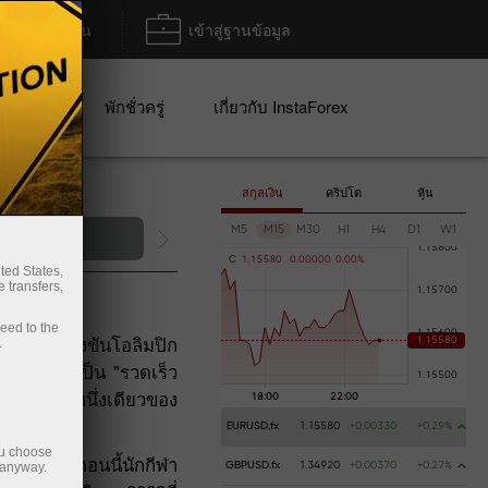
ฝาก/ถอน
เข้าสู่ฐานข้อมูล
ปญ
พักชั่วครู่
เกี่ยวกับ InstaForex
สกุลเงิน
คริปโต
หุ้น
M5
M15
M30
H1
H4
D1
W1
การฝากเงิน
C
1
.
1
5
5
8
0
0
.
0
0
0
0
0
0
.
0
0
%
ted States,
 transfers,
ceed to the
น้าการแข่งขันโอลิมปิก
.
ลังจากที่เป็น "รวดเร็ว
รรวมเป็นหนึ่งเดียวของ
EURUSD.fx
1.15580
+0.00330
+0.29%
ou choose
เดียวกัน ตอนนี้นักกีฬา
 anyway.
GBPUSD.fx
1.34920
+0.00370
+0.27%