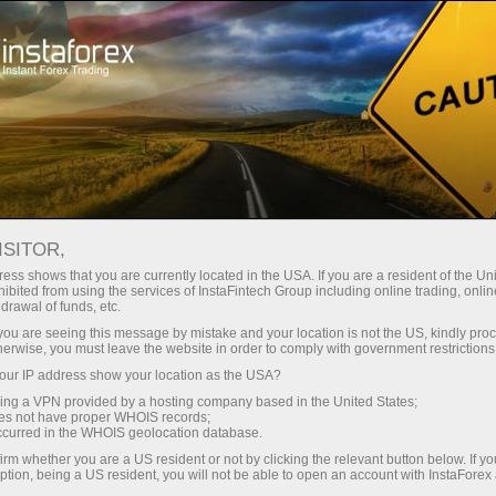
เปิดบัญชีเทรดทันที
แพลตฟอร์มการเทรด
ับผู้เริ่มต้นใหม่
สำหรับนักลงทุน
สำหรับหุ้นส่วน
แคมเ
นไปพร้อมกัน
เปิดบัญชีเดโม่
ISITOR,
ess shows that you are currently located in the USA. If you are a resident of the Uni
ibited from using the services of InstaFintech Group including online trading, online
drawal of funds, etc.
k you are seeing this message by mistake and your location is not the US, kindly pro
่ว่าคำขวัญโอลิมปิกที่โด่งดังได้เปลี่ยนแล้วในปี2021 ก่อนห
herwise, you must leave the website in order to comply with government restrictions
ำปี 2020 ได้มีการเพิ่มคำว่า "พร้อมกัน" มาในการเปลี่ยนแปลงห
ur IP address show your location as the USA?
ขึ้น แข็งแกร่งขึ้น" คำขวัญนี้แสดงจิตวิญญาณแห่งทีมรวมทั้งกา
sing a VPN provided by a hosting company based in the United States;
oes not have proper WHOIS records;
วลาที่ยากลำบากเช่นนี้จากการแพร่ระบาดของโคโรนาไวรัส
occurred in the WHOIS geolocation database.
irm whether you are a US resident or not by clicking the relevant button below. If y
ขออยู่เคียงข้างลูกค้าและเน้นย้ำถึงความสำคัญของการเป็นหนึ่ง
ption, being a US resident, you will not be able to open an account with InstaForex