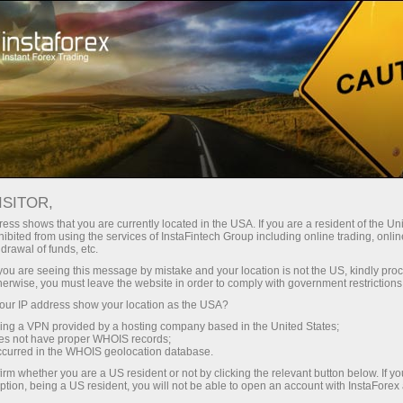
Para Principiantes
Información Útil
Indicadores técnicos
ISITOR,
Indicador SAR Parabólico: descripción, ajustes y aplicación
ess shows that you are currently located in the USA. If you are a resident of the Uni
ibited from using the services of InstaFintech Group including online trading, online
drawal of funds, etc.
Indicador SAR Parabólico:
k you are seeing this message by mistake and your location is not the US, kindly pro
descripción, ajustes y aplicación
herwise, you must leave the website in order to comply with government restrictions
ur IP address show your location as the USA?
sing a VPN provided by a hosting company based in the United States;
oes not have proper WHOIS records;
occurred in the WHOIS geolocation database.
El
sistema del SAR Parabólico
es un indicador técnico
irm whether you are a US resident or not by clicking the relevant button below. If y
diseñado para analizar las tendencias del mercado. El
ption, being a US resident, you will not be able to open an account with InstaForex
indicador, por lo general, se ubica encima del precio en