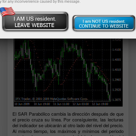
y for any inconvenience caused by this message.
un gráfico donde la tendencia bajista prevalece en el
mercado. Y viceversa, el SAR Parabólico sigue debajo
del precio cuando el mercado está bajo control de los
toros.
El SAR Parabólico cambia la dirección después de que
el precio cruza su línea. Por consiguiente, las lecturas
del indicador se ubicarán al otro lado del nivel del precio.
Al mismo tiempo, los máximos y mínimos del periodo