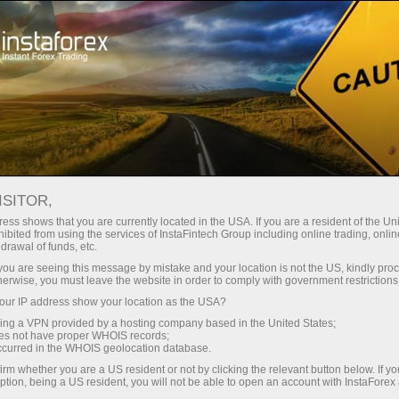
Para operadores
Condiciones comerciales
Instrumentos comerciales
USDCHF
ISITOR,
ess shows that you are currently located in the USA. If you are a resident of the Uni
ibited from using the services of InstaFintech Group including online trading, online
USDCHF
drawal of funds, etc.
k you are seeing this message by mistake and your location is not the US, kindly pro
herwise, you must leave the website in order to comply with government restrictions
0.8081
(
%)
07 Aug 2026 20:59
ur IP address show your location as the USA?
sing a VPN provided by a hosting company based in the United States;
oes not have proper WHOIS records;
Comprar
Vender
occurred in the WHOIS geolocation database.
irm whether you are a US resident or not by clicking the relevant button below. If y
0.8081
0.8078
ption, being a US resident, you will not be able to open an account with InstaForex