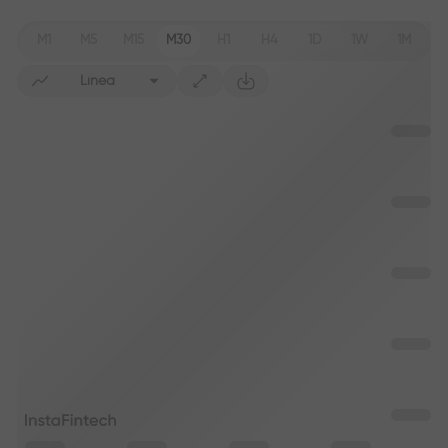
M1
M5
M15
M30
H1
H4
1D
1W
1M
Línea