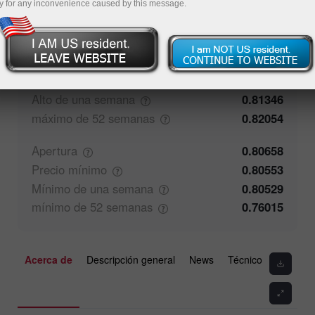
y for any inconvenience caused by this message.
59.41%
Comentarios de los operadores
40.59%
Cierre
0.80657
Precio
máximo
0.8128
Alto de una
semana
0.81346
máximo de 52
semanas
0.82054
Apertura
0.80658
Precio
mínimo
0.80553
Mínimo de una
semana
0.80529
mínimo de 52
semanas
0.76015
Acerca de
Descripción general
News
Técnico