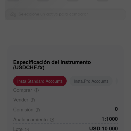
Seleccione un activo para comparar
Especificación del instrumento
(USDCHF.fx)
Insta.Standard Accounts
Insta.Pro Accounts
Insta
Comprar
Vender
0
Comisión
1:1000
Apalancamiento
USD 10 000
Lote