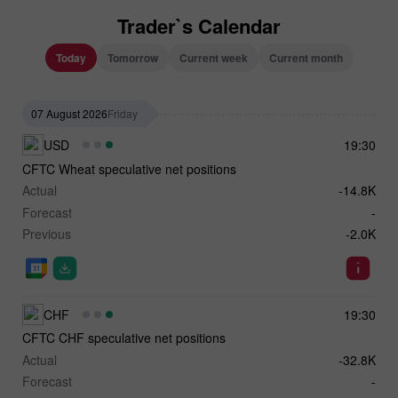
Trader`s Calendar
Today
Tomorrow
Current week
Current month
07 August 2026
Friday
USD
19:30
CFTC Wheat speculative net positions
Actual
-14.8K
Forecast
-
Previous
-2.0K
CHF
19:30
CFTC CHF speculative net positions
Actual
-32.8K
Forecast
-