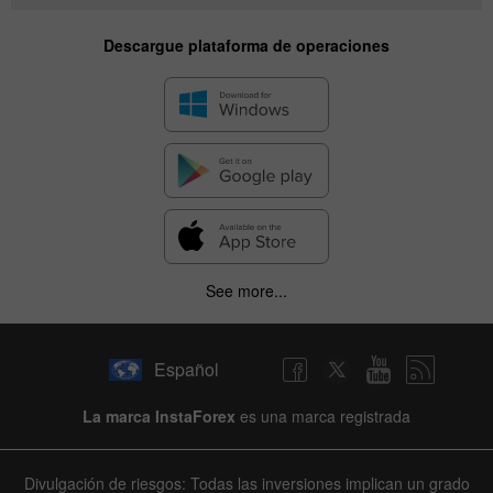
Descargue plataforma de operaciones
See more...
✕
Español
Hide chart
La marca InstaForex
es una marca registrada
8 August 2025 - 8 August 2026
|
|
1 year
/
2 years
/
3 years
/
4 years
Actual
Forecast
Previous
Line
Bar
Divulgación de riesgos: Todas las inversiones implican un grado