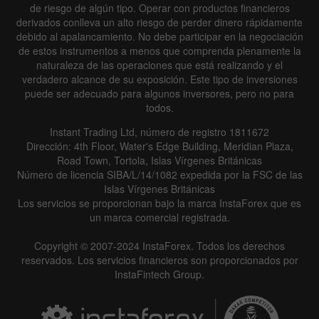
de riesgo de algún tipo. Operar con productos financieros
derivados conlleva un alto riesgo de perder dinero rápidamente
debido al apalancamiento. No debe participar en la negociación
de estos instrumentos a menos que comprenda plenamente la
naturaleza de las operaciones que está realizando y el
verdadero alcance de su exposición. Este tipo de inversiones
puede ser adecuado para algunos inversores, pero no para
Data not found
todos.
Instant Trading Ltd, número de registro 1811672
Dirección: 4th Floor, Water's Edge Building, Meridian Plaza,
Road Town, Tortola, Islas Vírgenes Británicas
Details about the event
Número de licencia SIBA/L/14/1082 expedida por la FSC de las
Islas Vírgenes Británicas
History
Los servicios se proporcionan bajo la marca InstaForex que es
un marca comercial registrada.
Date
Actual
Forecast
Previous
Copyright © 2007-2024 InstaForex. Todos los derechos
reservados. Los servicios financieros son proporcionados por
InstaFintech Group.
Data not found