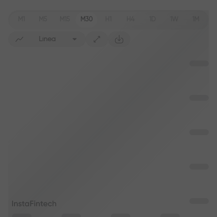
M1
M5
M15
M30
H1
H4
1D
1W
1M
Línea