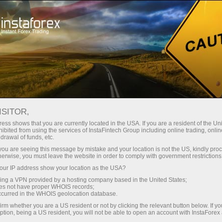
Para operadores
Condiciones comerciales
Instrumentos comerciales
DOGE
ISITOR,
ess shows that you are currently located in the USA. If you are a resident of the Uni
ibited from using the services of InstaFintech Group including online trading, online
Doge
drawal of funds, etc.
k you are seeing this message by mistake and your location is not the US, kindly pro
herwise, you must leave the website in order to comply with government restrictions
0.06966
(
%)
06 Aug 2026 03:00
ur IP address show your location as the USA?
sing a VPN provided by a hosting company based in the United States;
oes not have proper WHOIS records;
Comprar
Vender
occurred in the WHOIS geolocation database.
irm whether you are a US resident or not by clicking the relevant button below. If y
0.06966
0.06955
ption, being a US resident, you will not be able to open an account with InstaForex