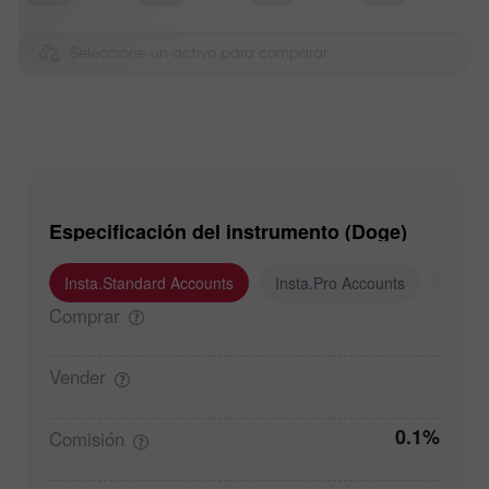
Seleccione un activo para comparar
Especificación del instrumento (Doge)
Insta.Standard Accounts
Insta.Pro Accounts
Insta
Comprar
Vender
0.1%
Comisión