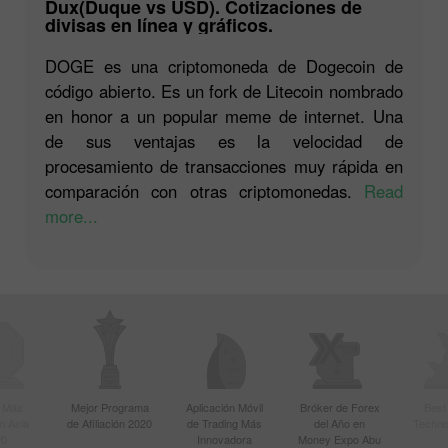
Dux(Duque vs USD). Cotizaciones de
divisas en línea y gráficos.
DOGE es una criptomoneda de Dogecoin de
código abierto. Es un fork de Litecoin nombrado
en honor a un popular meme de internet. Una
de sus ventajas es la velocidad de
procesamiento de transacciones muy rápida en
comparación con otras criptomonedas.
Read
more...
r Más
Mejor Programa
Aplicación Móvil
Bróker de Forex
Best
n Asia
de Afiliación 2020
de Trading Más
del Año en
Techno
20
Innovadora
Money Expo Abu