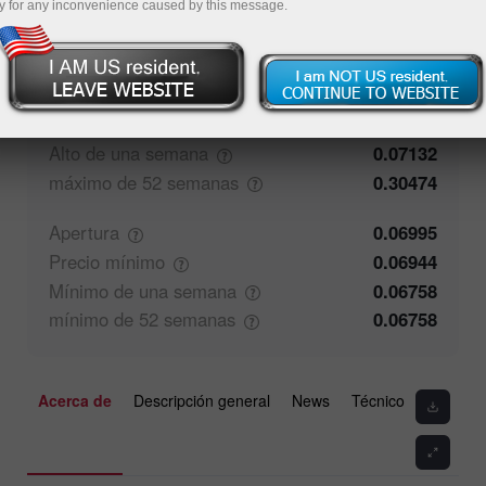
y for any inconvenience caused by this message.
50%
Comentarios de los operadores
50%
Cierre
0.06996
Precio
máximo
0.07006
Alto de una
semana
0.07132
máximo de 52
semanas
0.30474
Apertura
0.06995
Precio
mínimo
0.06944
Mínimo de una
semana
0.06758
mínimo de 52
semanas
0.06758
Acerca de
Descripción general
News
Técnico