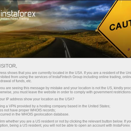
Трейдерам
Торговые условия
Торговые инструменты
EURCHF
ISITOR,
ess shows that you are currently located in the USA. If you are a resident of the Uni
ibited from using the services of InstaFintech Group including online trading, online
EURCHF
drawal of funds, etc.
k you are seeing this message by mistake and your location is not the US, kindly pro
herwise, you must leave the website in order to comply with government restrictions
0.93435
(
%)
06 Aug 2026 10:54
ur IP address show your location as the USA?
sing a VPN provided by a hosting company based in the United States;
oes not have proper WHOIS records;
Купить
Продать
occurred in the WHOIS geolocation database.
irm whether you are a US resident or not by clicking the relevant button below. If y
0.93435
0.93405
ption, being a US resident, you will not be able to open an account with InstaForex