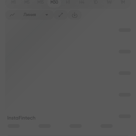
M1
M5
M15
M30
H1
H4
1D
1W
1M
Линия