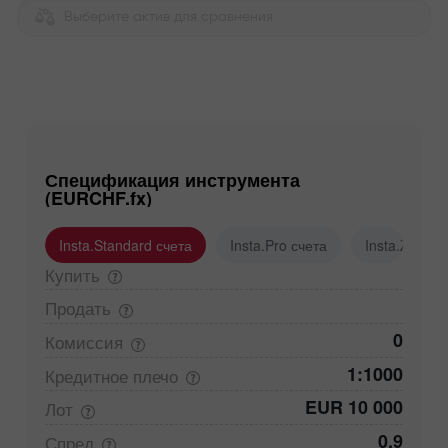
Выберите актив для сравнения
Спецификация инструмента
(EURCHF.fx)
Insta.Standard счета
Insta.Pro счета
Insta.Zero с
Купить
Продать
0
Комиссия
1:1000
Кредитное
плечо
EUR 10 000
Лот
0,9
Спред