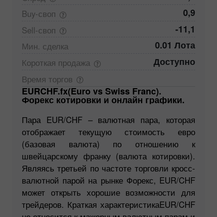
0,9
Buy-своп
-11,1
Sell-своп
0.01 Лота
Мин.
сделка
Доступно
Короткая
продажа
Время
торгов
EURCHF.fx(Euro vs Swiss Franc).
Форекс котировки и онлайн графики.
Пара EUR/CHF – валютная пара, которая
отображает текущую стоимость евро
(базовая валюта) по отношению к
швейцарскому франку (валюта котировки).
Являясь третьей по частоте торговли кросс-
валютной парой на рынке Форекс, EUR/CHF
может открыть хорошие возможности для
трейдеров. Краткая характеристикаEUR/CHF
не относится к мажорным валютным парам и