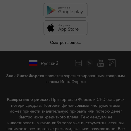
✕
Смотреть еще...
Скрыть график
Русский
6 августа 2025 - 6 августа 2026
|
1 год
/
2 года
/
3 года
/
4 года
Знак ИнстаФорекс
является зарегистрированным товарным
|
Фактическое
Прогноз
Предыдущее
Линия
Бар
знаком ИнстаФорекс
Раскрытие о рисках:
При торговле Форекс и CFD есть риск
потери средств. Торговля финансовыми инструментами
может принести значительную прибыль или потерю денег
быстро из-за кредитного плеча. Рекомендуем не
инвестировать в какие-либо торговые инструменты, если вы
Данные не найдены
понимаете все торговые рисками, включая возможности. Все