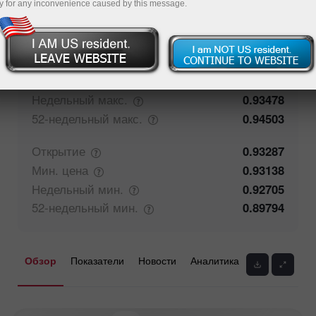
y for any inconvenience caused by this message.
78.4%
Мнение трейдеров
21.6%
Закрытие
0.93286
Макс.
цена
0.93433
Недельный
макс.
0.93478
52-недельный
макс.
0.94503
Открытие
0.93287
Мин.
цена
0.93138
Недельный
мин.
0.92705
52-недельный
мин.
0.89794
Обзор
Показатели
Новости
Аналитика