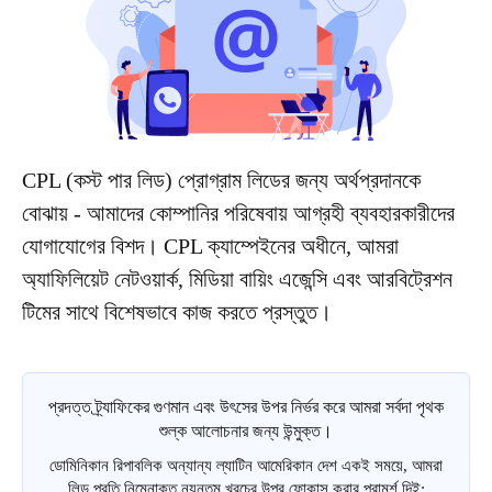
CPL (কস্ট পার লিড) প্রোগ্রাম লিডের জন্য অর্থপ্রদানকে
বোঝায় - আমাদের কোম্পানির পরিষেবায় আগ্রহী ব্যবহারকারীদের
যোগাযোগের বিশদ। CPL ক্যাম্পেইনের অধীনে, আমরা
অ্যাফিলিয়েট নেটওয়ার্ক, মিডিয়া বায়িং এজেন্সি এবং আরবিট্রেশন
টিমের সাথে বিশেষভাবে কাজ করতে প্রস্তুত।
প্রদত্ত ট্র্যাফিকের গুণমান এবং উৎসের উপর নির্ভর করে আমরা সর্বদা পৃথক
শুল্ক আলোচনার জন্য উন্মুক্ত।
ডোমিনিকান রিপাবলিক অন্যান্য ল্যাটিন আমেরিকান দেশ একই সময়ে, আমরা
লিড প্রতি নিম্নোক্ত ন্যূনতম খরচের উপর ফোকাস করার পরামর্শ দিই: