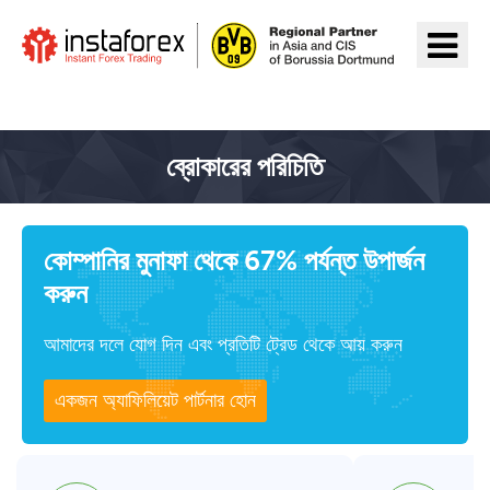
InstaForex যান
ব্রোকারের পরিচিতি
কোম্পানির মুনাফা থেকে 67% পর্যন্ত উপার্জন
করুন
আমাদের দলে যোগ দিন এবং প্রতিটি ট্রেড থেকে আয় করুন
একজন অ্যাফিলিয়েট পার্টনার হোন