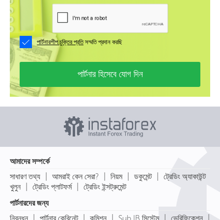
পার্টনারশীপ চুক্তির প্রতি
সম্মতি প্রদান করছি
পার্টনার হিসেবে যোগ দিন
আমাদের সম্পর্কে
|
|
|
|
সাধারণ তথ্য
আমরাই কেন সেরা?
নিয়ম
ডকুমেন্ট
ট্রেডিং অ্যাকাউন্ট
|
|
খুলুন
ট্রেডিং প্লাটফর্ম
ট্রেডিং ইন্সট্রুমেন্ট
পার্টনারদের জন্য
|
|
|
|
|
নিবন্ধন
পার্টনার কেবিনেট
কমিশন
Sub IB সিস্টেম
ভেরিফিকেশন