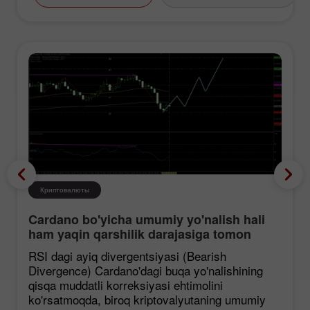
Криптовалюты
Cardano bo'yicha umumiy yo'nalish hali
ham yaqin qarshilik darajasiga tomon
mustahkamlanmoqda, garchi korreksiya
RSI dagi ayiq divergentsiyasi (Bearish
ehtimoli mavjud bo'lsa ham.
Divergence) Cardano'dagi buqa yo'nalishining
qisqa muddatli korreksiyasi ehtimolini
ko'rsatmoqda, biroq kriptovalyutaning umumiy