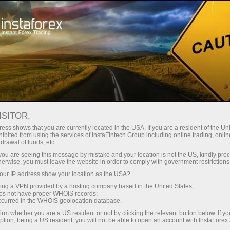
Трейдерам
Форекс обзоры
Торговый план
ISITOR,
03.06.2026: Аналитические
ess shows that you are currently located in the USA. If you are a resident of the Uni
ibited from using the services of InstaFintech Group including online trading, online
обзоры Форекс: Видеообзор рынка,
drawal of funds, etc.
торговые рекомендации, ответы на
k you are seeing this message by mistake and your location is not the US, kindly pro
herwise, you must leave the website in order to comply with government restrictions
вопросы
ur IP address show your location as the USA?
sing a VPN provided by a hosting company based in the United States;
oes not have proper WHOIS records;
occurred in the WHOIS geolocation database.
Savdo hisob-varag‘ini ochish
irm whether you are a US resident or not by clicking the relevant button below. If y
ption, being a US resident, you will not be able to open an account with InstaForex