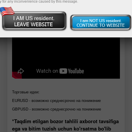
y for any inconvenience caused by this message.
Demo-hisob-varag‘ini ochish
Торговые идеи:
EURUSD - возможно среднесрочно на понижение
GBPUSD - возможно среднесрочно на понижение
*Taqdim etilgan bozor tahlili axborot tavsifiga
ega va bitim tuzish uchun ko'rsatma bo'lib