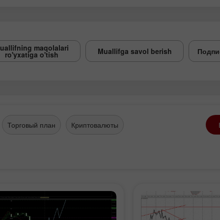
uallifning maqolalari
Muallifga savol berish
Подпи
ro'yxatiga o'tish
Торговый план
Криптовалюты
Demo hisob
Haqiqiy hisob
ochish
ochish