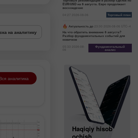
Торговые рекомендации и разбор сделок по
EUR/USD на 6 августа. Евро продолжает
восхождение
04:27 2026-08-06
Торговый план
Актуальность до
23:00 2026-08-06 UTC--4
ска на аналитику
На что обратить внимание 6 августа?
Разбор фундаментальных событий для
новичков
05:33 2026-08-
Фундаментальный
06
анализ
Вся аналитика
Demo hisob
Haqiqiy hisob
ochish
ochish