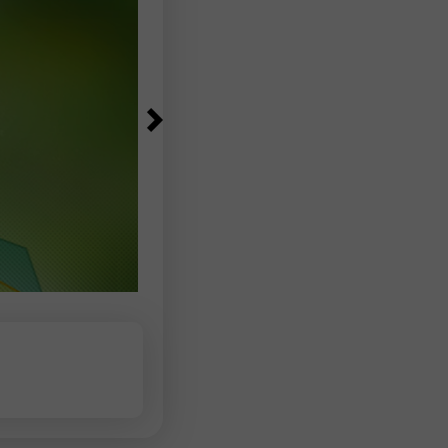
treyderlar yangi xaridlar