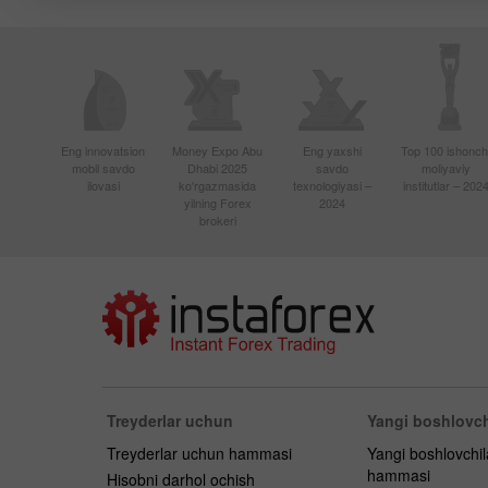
Eng innovatsion
Money Expo Abu
Eng yaxshi
Top 100 ishonchl
mobil savdo
Dhabi 2025
savdo
moliyaviy
ilovasi
ko'rgazmasida
texnologiyasi –
institutlar – 202
yilning Forex
2024
brokeri
Treyderlar uchun
Yangi boshlovch
Treyderlar uchun hammasi
Yangi boshlovchi
hammasi
Hisobni darhol ochish