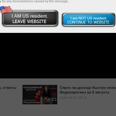
y for any inconvenience caused by this message.
, ответы
Спрос на доллар быстро испа
Видеопрогноз на 5 августа
2026-08-05 UTC+3