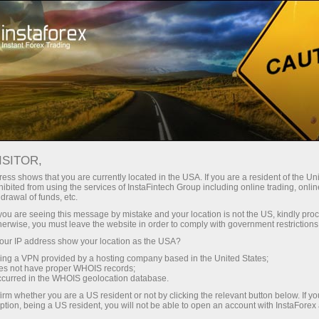
Hisob-varag'ini tez ochish
Savdo platformasi
Endi ish
shlayotganlar
Investorlar uchun
Hamkorlar uchun
Promoaks
uchun
ISITOR,
ess shows that you are currently located in the USA. If you are a resident of the Uni
орекс:
ibited from using the services of InstaFintech Group including online trading, online
drawal of funds, etc.
 Трампа и
i ochish
Demo-hisob-varag‘ini ochish
k you are seeing this message by mistake and your location is not the US, kindly pro
herwise, you must leave the website in order to comply with government restrictions
ur IP address show your location as the USA?
sing a VPN provided by a hosting company based in the United States;
oes not have proper WHOIS records;
occurred in the WHOIS geolocation database.
irm whether you are a US resident or not by clicking the relevant button below. If y
ption, being a US resident, you will not be able to open an account with InstaForex