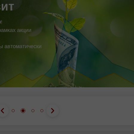
bo'yicha asosiy
зит
0
!
рамках акции
вы автоматически