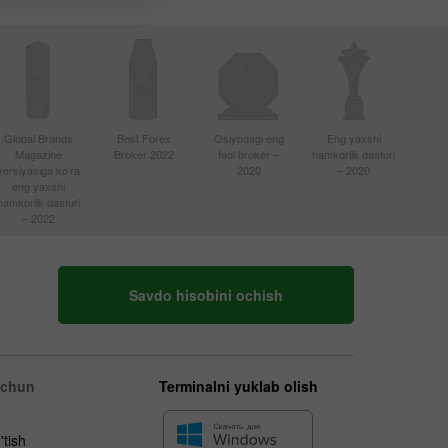
Global Brands
Best Forex
Osiyodagi eng
Eng yaxshi
Magazine
Broker 2022
faol broker –
hamkorlik dasturi
versiyasiga ko'ra
2020
– 2020
eng yaxshi
hamkorlik dasturi
– 2022
Savdo hisobini ochish
uchun
Terminalni yuklab olish
'tish