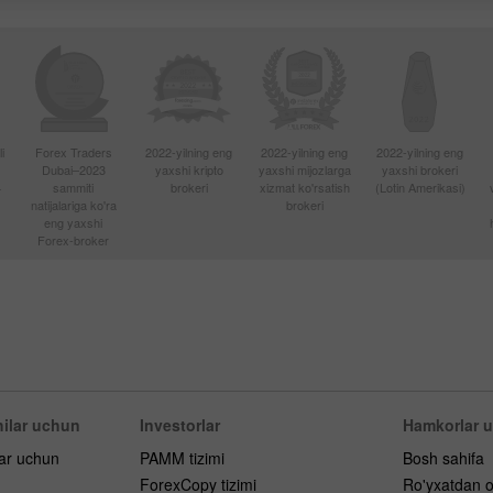
i
Forex Traders
2022-yilning eng
2022-yilning eng
2022-yilning eng
Dubai–2023
yaxshi kripto
yaxshi mijozlarga
yaxshi brokeri
4
sammiti
brokeri
xizmat ko'rsatish
(Lotin Amerikasi)
natijalariga ko'ra
brokeri
eng yaxshi
Forex-broker
ilar uchun
Investorlar
Hamkorlar 
lar uchun
PAMM tizimi
Bosh sahifa
ForexCopy tizimi
Ro'yxatdan o