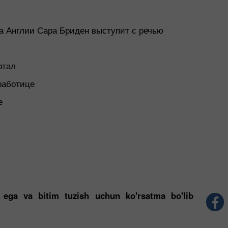
а Англии Сара Бриден выступит с речью
ртал
работице
е
a ega va bitim tuzish uchun ko'rsatma bo'lib