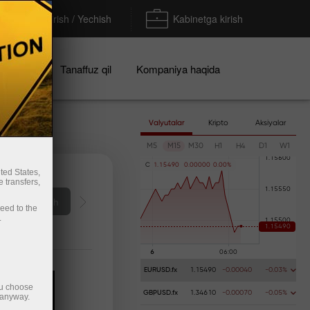
To'ldirish / Yechish
Kabinetga kirish
iyalar
Tanaffuz qil
Kompaniya haqida
Valyutalar
Kripto
Aksiyalar
M5
M15
M30
H1
H4
D1
W1
C
1
.
1
5
4
9
0
0
.
0
0
0
0
0
0
.
0
0
%
ted States,
 transfers,
Пополнить счё
ceed to the
.
EURUSD.fx
1.15490
-0.00040
-0.03%
ou choose
GBPUSD.fx
1.34610
-0.00070
-0.05%
 anyway.