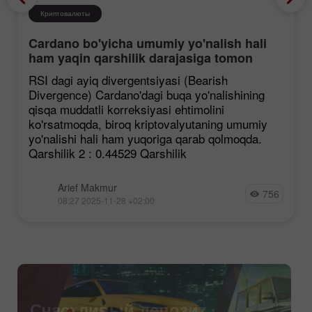
Криптовалюты
Cardano bo'yicha umumiy yo'nalish hali
ham yaqin qarshilik darajasiga tomon
mustahkamlanmoqda, garchi korreksiya
RSI dagi ayiq divergentsiyasi (Bearish
ehtimoli mavjud bo'lsa ham.
Divergence) Cardano'dagi buqa yo'nalishining
qisqa muddatli korreksiyasi ehtimolini
ko'rsatmoqda, biroq kriptovalyutaning umumiy
yo'nalishi hali ham yuqoriga qarab qolmoqda.
Qarshilik 2 : 0.44529 Qarshilik
Arief Makmur
756
08:27 2025-11-28 +02:00
Счастливый депозит