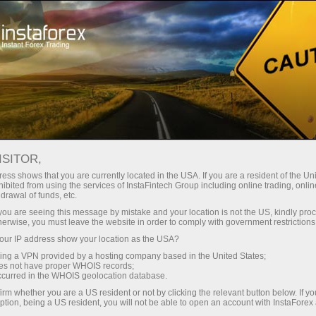
Трейдерам
Форекс обзоры
Обзоры
ISITOR,
07.05.2026: Аналитические
ess shows that you are currently located in the USA. If you are a resident of the Uni
ibited from using the services of InstaFintech Group including online trading, online
обзоры Форекс: Трейдеры снова
drawal of funds, etc.
поверили Трампу. Видеопрогноз на
k you are seeing this message by mistake and your location is not the US, kindly pro
herwise, you must leave the website in order to comply with government restrictions
7 мая
ur IP address show your location as the USA?
sing a VPN provided by a hosting company based in the United States;
oes not have proper WHOIS records;
occurred in the WHOIS geolocation database.
Savdo hisob-varag‘ini ochish
irm whether you are a US resident or not by clicking the relevant button below. If y
ption, being a US resident, you will not be able to open an account with InstaForex