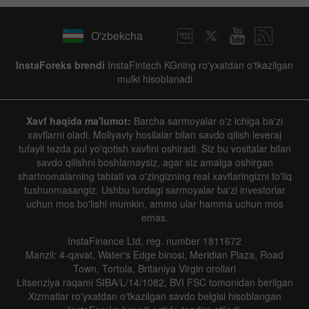
O'zbekcha
InstaForeks brendi
InstaFintech KGning ro'yxatdan o'tkazilgan
mulki hisoblanadi
Xavf haqida ma'lumot:
Barcha sarmoyalar o'z ichiga ba'zi
xavflarni oladi. Moliyaviy hosilalar bilan savdo qilish leveraj
tufayli tezda pul yo'qotish xavfini oshiradi. Siz bu vositalar bilan
savdo qilishni boshlamaysiz, agar siz amalga oshirgan
shartnomalarning tabiati va o'zingizning real xavflaringizni to'liq
tushunmasangiz. Ushbu turdagi sarmoyalar ba'zi investorlar
uchun mos bo'lishi mumkin, ammo ular hamma uchun mos
emas.
InstaFinance Ltd, reg. number 1811672
Manzil: 4-qavat, Water's Edge binosi, Meridian Plaza, Road
Town, Tortola, Britaniya Virgin orollari
Litsenziya raqami SIBA/L/14/1082, BVI FSC tomonidan berilgan
Xizmatlar ro'yxatdan o'tkazilgan savdo belgisi hisoblangan