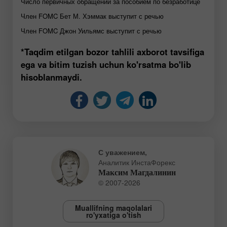
Число первичных обращений за пособием по безработице
Член FOMC Бет М. Хэммак выступит с речью
Член FOMC Джон Уильямс выступит с речью
*Taqdim etilgan bozor tahlili axborot tavsifiga
ega va bitim tuzish uchun ko'rsatma bo'lib
hisoblanmaydi.
С уважением,
Аналитик ИнстаФорекс
Максим Магдалинин
© 2007-2026
Muallifning maqolalari
ro'yxatiga o'tish