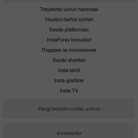
Treyderlar uchun hammasi
Hisobni darhol ochish
Savdo platformasi
InstaForex bonuslari
Подарки за пополнение
Savdo shartlari
Insta-tahlil
Insta-grafiklar
Insta TV
Yangi boshlovchilar uchun
Investorlar