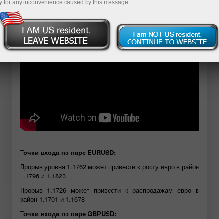
y for any inconvenience caused by this message.
Demo-hisob-varag‘ini ochish
Точки входа по паре EURUSD:
Прорыв уровня 1.1762 может привести к росту евро в район
1.1796 и 1.1823
Прорыв 1.1726 может привести к распродажам евро в
район 1.1701 и 1.1678
Точки входа по паре GBPUSD: