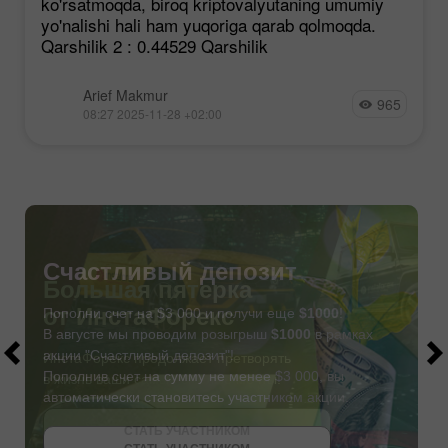
ko'rsatmoqda, biroq kriptovalyutaning umumiy
yo'nalishi hali ham yuqoriga qarab qolmoqda.
Qarshilik 2 : 0.44529 Qarshilik
Arief Makmur
965
08:27 2025-11-28 +02:00
Счастливый депозит
Пополни счет на $3 000 и получи еще
$1000
!
В августе мы проводим розыгрыш
$1000
в рамках
акции "Счастливый депозит"!
Пополнив счет на сумму не менее $3 000, вы
автоматически становитесь участником акции.
СТАТЬ УЧАСТНИКОМ
СТАТЬ УЧАСТНИКОМ
ПОЛУЧИТЬ БОНУС