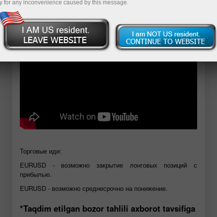
y for any inconvenience caused by this message.
Demo-hisob-varag‘ini ochish
Торговые иди:
EURUSD - возможно закрытие лонговых позиций с
прибылью.
EURUSD - возможно среднесрочно на понижение.
*Taqdim etilgan bozor tahlili axborot tavsifiga