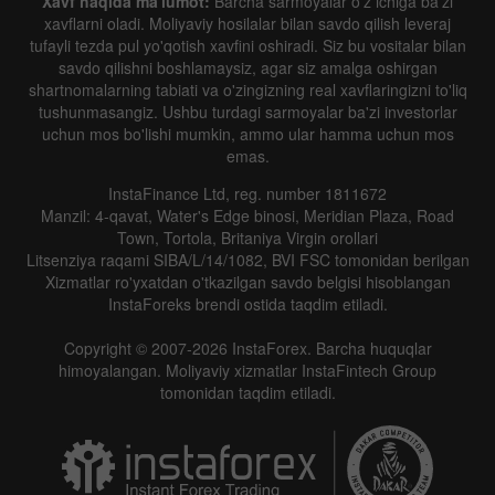
Xavf haqida ma'lumot:
Barcha sarmoyalar o'z ichiga ba'zi
xavflarni oladi. Moliyaviy hosilalar bilan savdo qilish leveraj
tufayli tezda pul yo'qotish xavfini oshiradi. Siz bu vositalar bilan
savdo qilishni boshlamaysiz, agar siz amalga oshirgan
shartnomalarning tabiati va o'zingizning real xavflaringizni to'liq
tushunmasangiz. Ushbu turdagi sarmoyalar ba'zi investorlar
uchun mos bo'lishi mumkin, ammo ular hamma uchun mos
emas.
InstaFinance Ltd, reg. number 1811672
Manzil: 4-qavat, Water's Edge binosi, Meridian Plaza, Road
Town, Tortola, Britaniya Virgin orollari
Litsenziya raqami SIBA/L/14/1082, BVI FSC tomonidan berilgan
Xizmatlar ro'yxatdan o'tkazilgan savdo belgisi hisoblangan
InstaForeks brendi ostida taqdim etiladi.
Copyright © 2007-2026 InstaForex. Barcha huquqlar
himoyalangan. Moliyaviy xizmatlar InstaFintech Group
tomonidan taqdim etiladi.