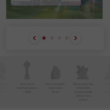
СТАТЬ УЧАСТНИКОМ
gi eng
Eng yaxshi
Eng innovatsion
Money Expo Abu
Eng
oker –
hamkorlik dasturi
mobil savdo
Dhabi 2025
s
20
– 2020
ilovasi
ko'rgazmasida
texnol
yilning Forex
brokeri