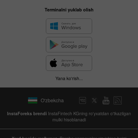
Terminalni yuklab olish
Yana ko'rish...
O'zbekcha
InstaForeks brendi
InstaFintech KGning ro'yxatdan o'tkazilgan
mulki hisoblanadi