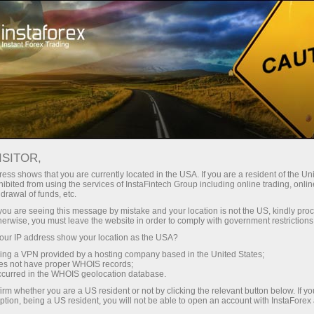
Трейдерам
Форекс обзоры
Торговый план
ISITOR,
01.05.2026: Аналитические
ess shows that you are currently located in the USA. If you are a resident of the Uni
ibited from using the services of InstaFintech Group including online trading, online
обзоры Форекс: Видеообзор рынка,
drawal of funds, etc.
торговые рекомендации, ответы на
k you are seeing this message by mistake and your location is not the US, kindly pro
herwise, you must leave the website in order to comply with government restrictions
вопросы
ur IP address show your location as the USA?
sing a VPN provided by a hosting company based in the United States;
oes not have proper WHOIS records;
occurred in the WHOIS geolocation database.
Savdo hisob-varag‘ini ochish
irm whether you are a US resident or not by clicking the relevant button below. If y
ption, being a US resident, you will not be able to open an account with InstaForex