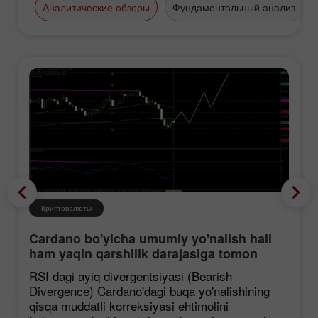
Аналитические обзоры
Фундаментальный анализ
Криптовалюты
Cardano bo'yicha umumiy yo'nalish hali
ham yaqin qarshilik darajasiga tomon
mustahkamlanmoqda, garchi korreksiya
RSI dagi ayiq divergentsiyasi (Bearish
ehtimoli mavjud bo'lsa ham.
Divergence) Cardano'dagi buqa yo'nalishining
qisqa muddatli korreksiyasi ehtimolini