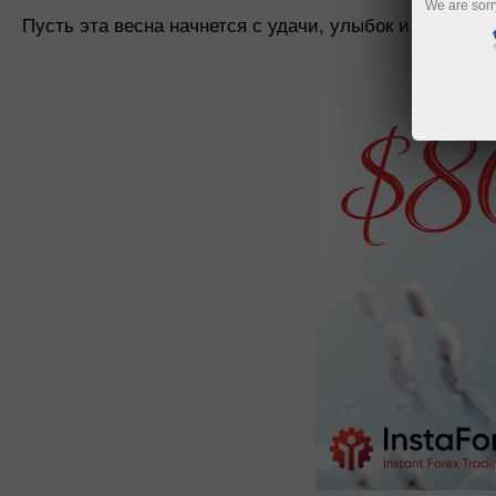
We are sorr
Пусть эта весна начнется с удачи, улыбок и ярких эм