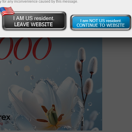
y for any inconvenience caused by this message.
оций!
Регистрация