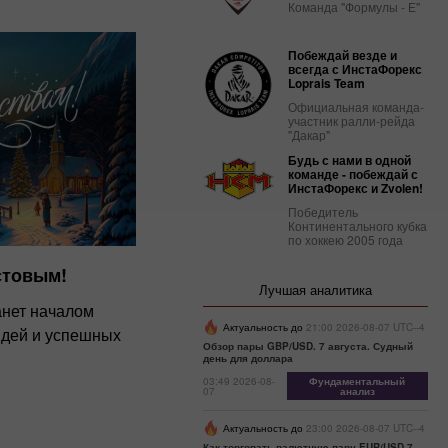
Команда "Формулы - Е"
Побеждай везде и
всегда с ИнстаФорекс
Loprais Team
Официальная команда-
участник ралли-рейда
"Дакар"
Будь с нами в одной
команде - побеждай с
ИнстаФорекс и Zvolen!
Победитель
Континентального кубка
по хоккею 2005 года
стовым!
Лучшая аналитика
анет началом
Актуальность до
21:00 2026-08-07 UTC--4
идей и успешных
Обзор пары GBP/USD. 7 августа. Судный
день для доллара
03:49 2026-08-
Фундаментальный
07
анализ
Актуальность до
23:00 2026-08-07 UTC--4
Как торговать валютную пару EUR/USD 7