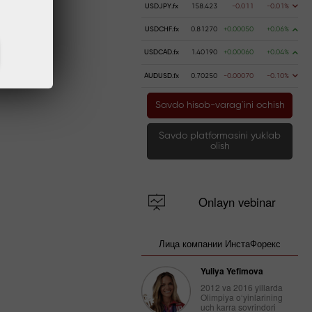
USDJPY.fx
158.423
-0.011
-0.01%
USDCHF.fx
0.81270
+0.00050
+0.06%
USDCAD.fx
1.40190
+0.00060
+0.04%
AUDUSD.fx
0.70250
-0.00070
-0.10%
Savdo hisob-varag`ini ochish
Savdo platformasini yuklab
olish
Onlayn vebinar
Лица компании ИнстаФорекс
Yuliya Yefimova
2012 va 2016 yillarda
Olimpiya o‘yinlarining
uch karra sovrindori