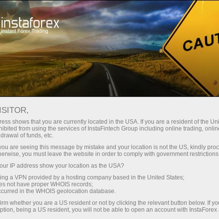
Hisob-varag'ini tez ochish
Savdo platformasi
Endi ish
shlayotganlar
Investorlar uchun
Hamkorlar uchun
Promoaks
uchun
—
ISITOR,
isob-varag‘ini ochish
ess shows that you are currently located in the USA. If you are a resident of the Uni
ibited from using the services of InstaFintech Group including online trading, online
drawal of funds, etc.
k you are seeing this message by mistake and your location is not the US, kindly pro
herwise, you must leave the website in order to comply with government restrictions
мые тёплые слова и самые приятные подарки. А мы, 
ur IP address show your location as the USA?
sing a VPN provided by a hosting company based in the United States;
oes not have proper WHOIS records;
occurred in the WHOIS geolocation database.
дничный розыгрыш — шанс выиграть целых $8000!
irm whether you are a US resident or not by clicking the relevant button below. If y
ption, being a US resident, you will not be able to open an account with InstaForex
чёт и дождитесь подведения итогов.