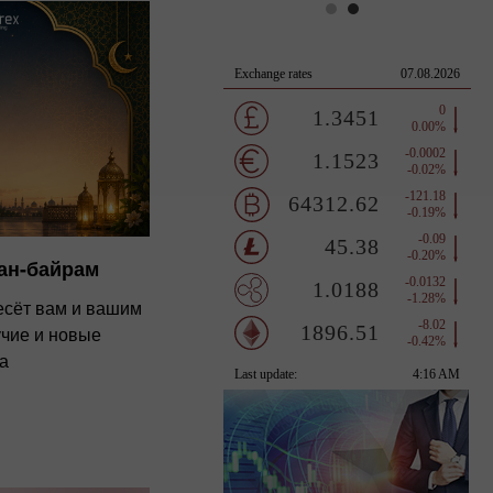
ан-байрам
несёт вам и вашим
учие и новые
а