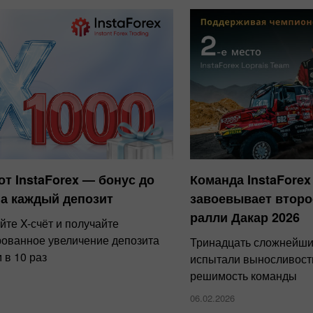
от InstaForex — бонус до
Команда InstaForex
на каждый депозит
завоевывает второ
ралли Дакар 2026
йте X-счёт и получайте
рованное увеличение депозита
Тринадцать сложнейши
 в 10 раз
испытали выносливость
решимость команды
06.02.2026