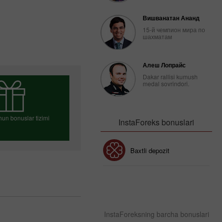
Вишванатан Ананд
15-й чемпион мира по
шахматам
Алеш Лопрайс
Dakar rallisi kumush
medal sovrindori.
hun bonuslar tizimi
InstaForeks bonuslari
Bonus 30%
Baxtli depozit
singizni tanlang
Klub bonusi
InstaForeksning barcha bonuslari