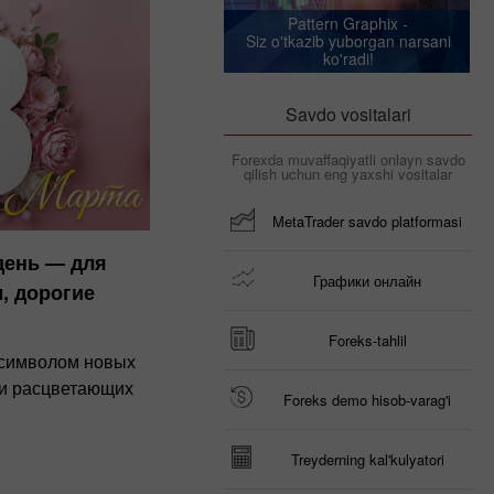
Pattern Graphix -
Siz o'tkazib yuborgan narsani
ko'radi!
Savdo vositalari
Forexda muvaffaqiyatli onlayn savdo
qilish uchun eng yaxshi vositalar
MetaTrader savdo platformasi
день — для
Графики онлайн
, дорогие
Foreks-tahlil
т символом новых
 и расцветающих
Foreks demo hisob-varag'i
Treyderning kal'kulyatori