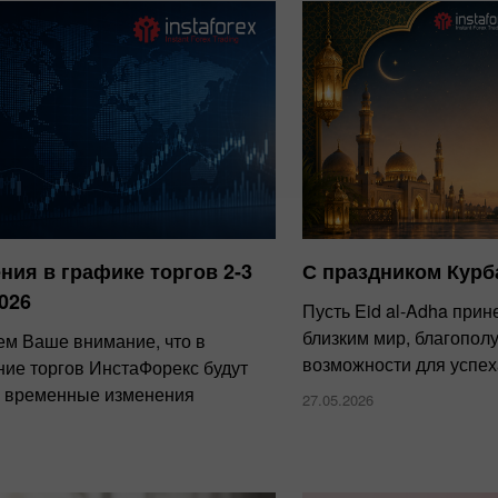
ния в графике торгов 2-3
С праздником Курб
026
Пусть Eid al-Adha при
близким мир, благопол
м Ваше внимание, что в
возможности для успех
ние торгов ИнстаФорекс будут
 временные изменения
27.05.2026