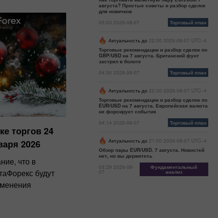
августа? Простые советы и разбор сделок
для новичков
05:03 2026-08-07
Торговый план
Актуальность до
22:00 2026-08-07 UTC--4
Торговые рекомендации и разбор сделок по
GBP/USD на 7 августа. Британский фунт
застрял в болоте
04:30 2026-08-07
Торговый план
Актуальность до
22:00 2026-08-07 UTC--4
Торговые рекомендации и разбор сделок по
EUR/USD на 7 августа. Европейская валюта
не форсирует события
04:14 2026-08-07
Торговый план
ке торгов 24
Актуальность до
21:00 2026-08-07 UTC--4
варя 2026
Обзор пары EUR/USD. 7 августа. Новостей
нет, но вы держитесь
ие, что в
03:29 2026-08-
Фундаментальный
таФорекс будут
07
анализ
зменения