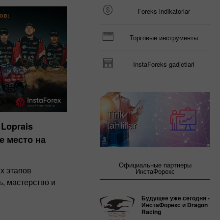
Foreks indikatorlar
Торговые инструменты
InstaForeks gadjetlari
Tirik
tahlillar
 Loprais
е место на
Официальные партнеры
х этапов
ИнстаФорекс
, мастерство и
Будущее уже сегодня -
ИнстаФорекс и Dragon
Racing