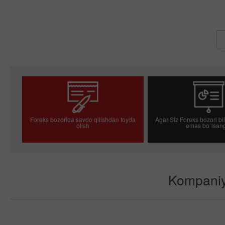
Foreks bozorida savdo qilishdan foyda
Agar Siz Foreks bozori bil
olish
emas bo`lsang
Savdo hisob-varag'ini ochish
Demo-hisob-varag'in
Kompaniya