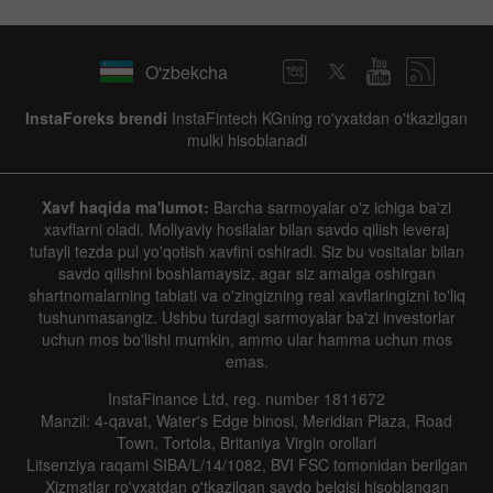
O'zbekcha
InstaForeks brendi
InstaFintech KGning ro'yxatdan o'tkazilgan
mulki hisoblanadi
Xavf haqida ma'lumot:
Barcha sarmoyalar o'z ichiga ba'zi
xavflarni oladi. Moliyaviy hosilalar bilan savdo qilish leveraj
tufayli tezda pul yo'qotish xavfini oshiradi. Siz bu vositalar bilan
savdo qilishni boshlamaysiz, agar siz amalga oshirgan
shartnomalarning tabiati va o'zingizning real xavflaringizni to'liq
tushunmasangiz. Ushbu turdagi sarmoyalar ba'zi investorlar
uchun mos bo'lishi mumkin, ammo ular hamma uchun mos
emas.
InstaFinance Ltd, reg. number 1811672
Manzil: 4-qavat, Water's Edge binosi, Meridian Plaza, Road
Town, Tortola, Britaniya Virgin orollari
Litsenziya raqami SIBA/L/14/1082, BVI FSC tomonidan berilgan
Xizmatlar ro'yxatdan o'tkazilgan savdo belgisi hisoblangan