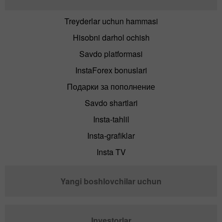
Treyderlar uchun hammasi
Hisobni darhol ochish
Savdo platformasi
InstaForex bonuslari
Подарки за пополнение
Savdo shartlari
Insta-tahlil
Insta-grafiklar
Insta TV
Yangi boshlovchilar uchun
Investorlar