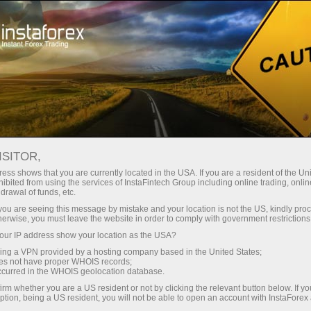
О компании
Kompaniya yangiliklari
INSTAFOREX – ЛАУРЕАТ
ISITOR,
ПРЕМИИ “ФОРЕКС-БРОКЕР
ess shows that you are currently located in the USA. If you are a resident of the Uni
ibited from using the services of InstaFintech Group including online trading, online
ГОДА”!
drawal of funds, etc.
k you are seeing this message by mistake and your location is not the US, kindly pro
herwise, you must leave the website in order to comply with government restrictions
ur IP address show your location as the USA?
sing a VPN provided by a hosting company based in the United States;
 ochish
oes not have proper WHOIS records;
occurred in the WHOIS geolocation database.
irm whether you are a US resident or not by clicking the relevant button below. If y
ochish
ption, being a US resident, you will not be able to open an account with InstaForex