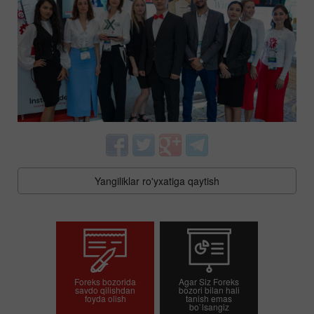
Yangiliklar ro'yxatiga qaytish
Foreks bozorida
Agar Siz Foreks
savdo qilishdan
bozori bilan hali
foyda olish
tanish emas
bo`lsangiz