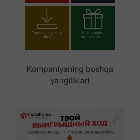
Savdo hisob-varag'ini
Demo-hisob-varag'ini
ochish
ochish
Terminalni yuklab
Mijozlar uchun
olish
bonuslar tizimi
O`z bonusingizni
tanlang
Kompaniyaning boshqa
yangiliklari