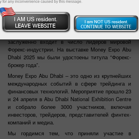
y for any inconvenience caused by this message.
14.05.2025 01:32 PM
Наша компания в очередной раз доказала, что
заслуженно входит в число лидеров мировой
Форекс-индустрии. На выставке Money Expo Abu
Dhabi 2025 мы были удостоены титула “Форекс-
брокер года”.
Money Expo Abu Dhabi – это одно из крупнейших
международных событий в сфере трейдинга и
финансовых технологий. Мероприятие прошло 23
и 24 апреля в Abu Dhabi National Exhibition Centre
и собрало более 3000 участников, включая
инвесторов, трейдеров, представителей финтех-
компаний и медиа.
Мы гордимся тем, что приняли участие в