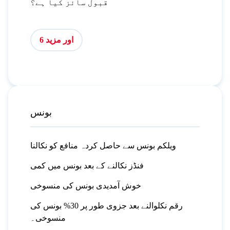
قبول سائز کیا ہے؟
اور مزید 6
بونس
ویلکم بونس سے حاصل کردہ منافع کو نکالنا
فنڈز نکالنے کے بعد بونس میں کمی
خوش آمدیدی بونس کی منسوخی
رقم نکلوالنے بعد جزوی طور پر 30% بونس کی
منسوخی۔