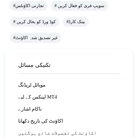
# سویپ فری کو فعال کریں
#تجارتی اکاؤنٹس
#بینک کارڈ
# کوڈ ورڈ کو بحال کریں
#غیر تصدیق شدہ اکاؤنٹ
تکنیکی مسائل
موبائل ٹریڈنگ
لینکس کے لیے MT4
ناکام اشارے
اکاؤنٹ کی تاریخ دکھانا
اکاؤنٹ کی تفصیلات ضائع ہوگئیں