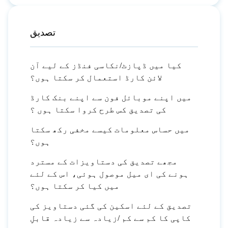
تصدیق
کیا میں ڈپازٹ/نکاسی فنڈز کے لیے آن
لائن کارڈ استعمال کر سکتا ہوں؟
میں اپنے موبائل فون سے اپنے بنک کارڈ
کی تصدیق کس طرح کروا سکتا ہوں ؟
میں حساس معلومات کیسے مخفی رکھ سکتا
ہوں؟
مجھے تصدیق کی دستاویزات کے مسترد
ہونے کی ای میل موصول ہوئی، اس کے لئے
میں کیا کر سکتا ہوں؟
تصدیق کے لئے اسکین کی گئی دستاویز کی
کاپی کا کم سے کم /زیادہ سے زیادہ قابلِ