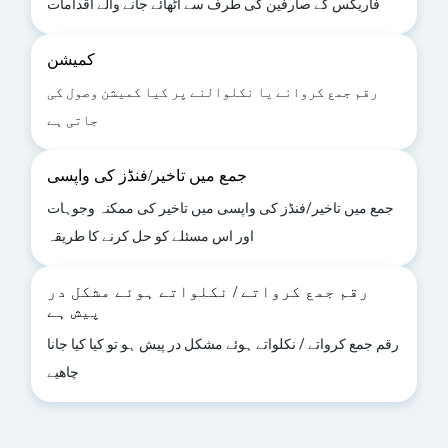
فاریکس کے صارفین کی طرف سے اٹھائے جانے والے اقدامات
کمیشن
رقم جمع کروانے یا نکلوالنے پر کیا کمیشن وصول کی
جاتی ہے
جمع میں تاخیر/فنڈز کی واپسی
جمع میں تاخیر/فنڈز کی واپسی میں تاخیر کی ممکنہ وجوہات
اور اس مسئلے کو حل کرنے کا طریقہ
رقم جمع کرواتے / نکلواتے ہوئے مشکل در
پیش ہے
رقم جمع کرواتے / نکلواتے ہوئے مشکل در پیش ہو تو کیا کیا جانا
چاھیے