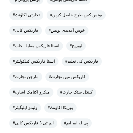
#بونس کس طرح حاصل کریں
#تجارتی اکاؤٔنٹ
#خوش آمدیدی بونس
#فاریکس کاپی
#لیوریج
#انسٹا فاریکس مقابلہ جات
#فاریکس کی تعلیم
#انسٹا فاریکس کیلکولیٹر
#فاریکس میں تجارت
#مارجن تجارت
#کینڈل سٹک چارٹ
#میکرو اکنامک اشارے
#یوریکا اکاؤنٹ
#ولیمز ایلیگیٹر
#پی اے ایم ایم
#ایم ٹی 5 فاریکس کاپی