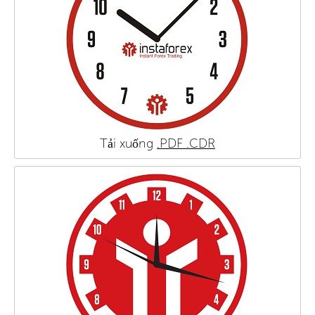
Tải xuống
.PDF
.CDR