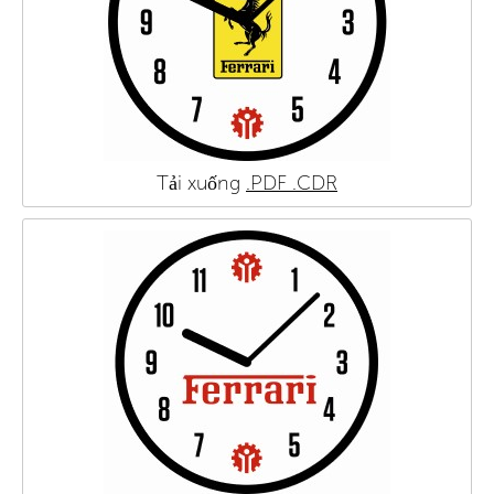
Tải xuống
.PDF
.CDR