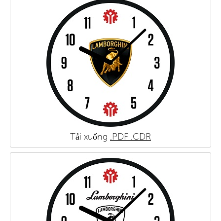
Tải xuống
.PDF
.CDR