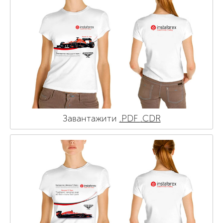
Завантажити
.PDF
.CDR