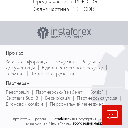
Передня частина
.PDF
.CDR
Задня частина
.PDF
.CDR
Про нас
|
|
|
Загальна інформація
Чому ми?
Регуляція
|
|
Документація
Відкриття торгового рахунку
|
Термінал
Торгові інструменти
Партнерам
|
|
|
Реєстрація
Партнерський кабінет
Комісії
|
|
|
Система Sub IB
Верифікація
Партнерська угода
|
Висновок комісій
Персональний менеджер
Партнерський розділ ГК
ІнстаФінтех
© Copyright 2007-2026
Група компаній ІнстаФінтех:
торговельні марки