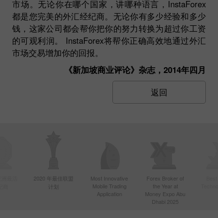
市场。无论你在哪个国家，讲哪种语言，InstaForex
都是您完美的外汇经纪商。无论你有多少经验和多少
钱，这家公司都会帮你把你的努力转换为超过你工资
的可观利润。 InstaForex将帮你正确高效地通过外汇
市场交易增加你的回报。
《新加坡商业评论》杂志，2014年四月
返回
年亚洲最活
2020 年最佳联盟
Most Innovative
Forex Broker of
Best
Mobile Trading
the Year at
Techno
纪商
计划
Application
Money Expo Abu
Dhabi 2025