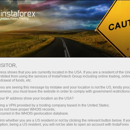
关于InstaForex
传媒眼中的我们
想法造就未来
想法造就未来
ISITOR,
ess shows that you are currently located in the USA. If you are a resident of the Uni
ibited from using the services of InstaFintech Group including online trading, online
drawal of funds, etc.
k you are seeing this message by mistake and your location is not the US, kindly pro
Open trading account
herwise, you must leave the website in order to comply with government restrictions
ur IP address show your location as the USA?
Open demo account
sing a VPN provided by a hosting company based in the United States;
oes not have proper WHOIS records;
occurred in the WHOIS geolocation database.
irm whether you are a US resident or not by clicking the relevant button below. If y
ption, being a US resident, you will not be able to open an account with InstaForex