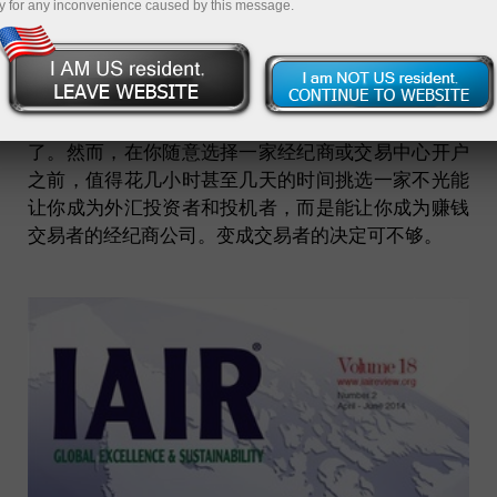
y for any inconvenience caused by this message.
最近十年以来，外汇市场已经真正成为对全世界私人
投资者而言最有吸引力和发展最快的市场。只要有一
点钱和互联网的接口，每个人都可以进入货币市场。
你需要做的一切就是开通一个交易账户，存进5美
元。瞧！你已经是能在外汇市场上交易的个人投资者
了。然而，在你随意选择一家经纪商或交易中心开户
之前，值得花几小时甚至几天的时间挑选一家不光能
让你成为外汇投资者和投机者，而是能让你成为赚钱
交易者的经纪商公司。变成交易者的决定可不够。