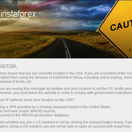
关于InstaForex
传媒眼中的我们
InstaForex：走向全球还是地方?
ISITOR,
INSTAFOREX：走向全球还是
ess shows that you are currently located in the USA. If you are a resident of the Uni
ibited from using the services of InstaFintech Group including online trading, online
地方?
drawal of funds, etc.
k you are seeing this message by mistake and your location is not the US, kindly pro
herwise, you must leave the website in order to comply with government restrictions
ur IP address show your location as the USA?
Open trading account
sing a VPN provided by a hosting company based in the United States;
oes not have proper WHOIS records;
occurred in the WHOIS geolocation database.
Open demo account
irm whether you are a US resident or not by clicking the relevant button below. If y
ption, being a US resident, you will not be able to open an account with InstaForex