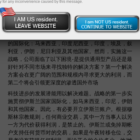
y for any inconvenience caused by this message.
2008年，经营股票及货币市场的InstaForex线上经行
做出了国际化的重要决定。以国内市场为基础（俄罗
斯），公司进行了战略分析。其结果导致了新兴市场
的国际化：马来西亚，印度尼西亚，印度，埃及，叙
利亚，伊朗，尼日利亚及其他国家。然而，实施这一
战略，公司面临了以下困境-是提供通用型产品还是最
好针对不同市场来寻找独特的解决方案？第一个解决
方案会在更广阔的范围和规模内寻求更大的利润，而
第二个将会引领更深度的渗透国外市场
科技进步的发展潜能用以解决难题。战略的第一步实
施贯彻伊斯兰国家国际化，如马来西亚，印尼，伊朗
和其他国家。因此，有必要开立伊斯兰账户。根据穆
斯林宗教规则，任何商业交易，其中一方当事人以另
一方为代价获得利润，是禁止的。伊斯兰或免掉期帐
户支持任何货币对的交易，如果是午夜转移仓位，交
易者没有获得任何利润，无论开仓的仓位多少，他/她