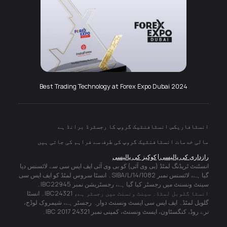
بہترین موبائل ایپ
Best Trading Technology at Forex Expo Dubai 2024
انسٹافاریکس انسٹافنٹیک گروپ کا رجسٹرڈ برانڈ ہے
مالی خدمات انسٹافنٹیک گروپ کی طرف سے فراہم کی جاتی ہیں
رازداری کی پالیسی
کوکیز کی پالیسی
انسٹنٹ ٹریڈنگ لمٹڈ (بی وی آئی) کو بی وی آئی ایف ایس سی سے لائسنس دیا
گیا ہے، لائسنس نمبر SIBA/L/14/1082۔ انسٹا سروس لمٹڈ کو ایف ایس سی
سینٹ ونسنٹ میں رجسٹر کیا گیا ہے، رجسٹریشن نمبر IBC22945۔
انسٹا گلوبل لمٹڈ۔ سینٹ ونسنٹ میں رجسٹر ہے، IBC24321۔ انسٹا
گلوبل لمٹڈ۔ ایف ایس سی ایسٹ ونسنٹ دوارہ رجسٹر ہے، شیمروک لوڈج،
نرے روڈ، کنگسٹاون، ایسٹ ونسنٹ، کمپنی نمبر 24321 IBC 2017۔