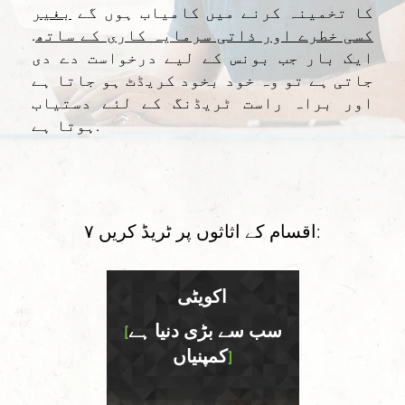
کا تخمینہ کرنے میں کامیاب ہوں گے
بغیر
کسی خطرے اور ذاتی سرمایہ کاری کے ساتھ
.
ایک بار جب بونس کے لیے درخواست دے دی
جاتی ہے تو وہ خود بخود کریڈٹ ہو جاتا ہے
اور براہ راست ٹریڈنگ کے لئے دستیاب
ہوتا ہے.
۷ اقسام کے اثاثوں پر ٹریڈ کریں:
اکویٹی
۲۰۰ سے زیادہ کرنسی
سب سے بڑی دنیا ہے
اہ
[
[
کمپنیاں
اشا
]
]