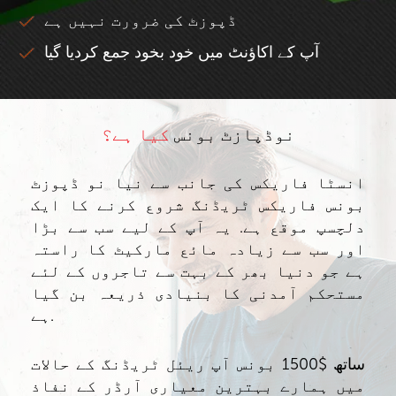
ڈپوزٹ کی ضرورت نہیں ہے
آپ کے اکاؤنٹ میں خود بخود جمع کردیا گیا
نوڈپازٹ بونس
کیا ہے؟
انسٹا فاریکس کی جانب سے نیا نو ڈپوزٹ
بونس فاریکس ٹریڈنگ شروع کرنے کا ایک
دلچسپ موقع ہے. یہ آپ کے لیے سب سے بڑا
اور سب سے زیادہ مائع مارکیٹ کا راستہ
ہے جو دنیا بھر کے بہت سے تاجروں کے لئے
مستحکم آمدنی کا بنیادی ذریعہ بن گیا
ہے.
ساتھ $1500 بونس آپ ریئل ٹریڈنگ کے حالات
میں ہمارے بہترین معیاری آرڈر کے نفاذ