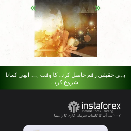
یہی حقیقی رقم حاصل کرنے کا وقت ہے. ابھی کمانا
شروع کریے!
۲۰۰۷ سے آپ کا کامیاب سرمایہ کاری کا راہنما